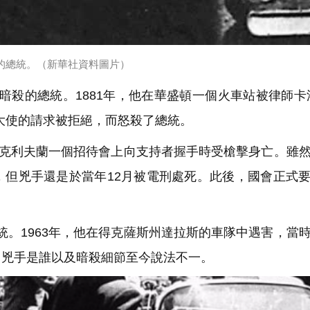
亡的總統。（新華社資料圖片）
暗殺的總統。1881年，他在華盛頓一個火車站被律師卡
大使的請求被拒絕，而怒殺了總統。
俄州克利夫蘭一個招待會上向支持者握手時受槍擊身亡。雖
，但兇手還是於當年12月被電刑處死。此後，國會正式
統。1963年，他在得克薩斯州達拉斯的車隊中遇害，當
。兇手是誰以及暗殺細節至今說法不一。