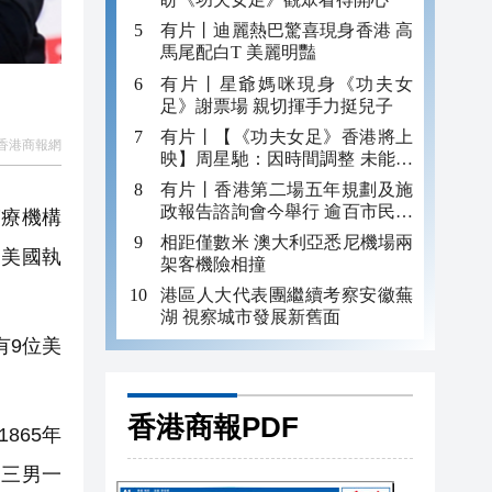
有片丨迪麗熱巴驚喜現身香港 高
馬尾配白T 美麗明豔
有片丨星爺媽咪現身《功夫女
足》謝票場 親切揮手力挺兒子
有片丨【《功夫女足》香港將上
香港商報網
映】周星馳：因時間調整 未能製
作粵語版 對此深表遺憾
有片丨香港第二場五年規劃及施
政報告諮詢會今舉行 逾百市民出
醫療機構
席
相距僅數米 澳大利亞悉尼機場兩
。美國執
架客機險相撞
港區人大代表團繼續考察安徽蕪
湖 視察城市發展新舊面
有9位美
香港商報PDF
865年
的三男一