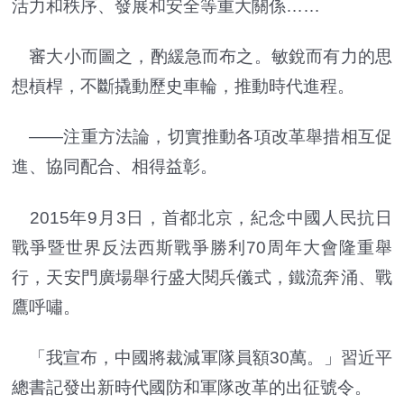
活力和秩序、發展和安全等重大關係……
審大小而圖之，酌緩急而布之。敏銳而有力的思
想槓桿，不斷撬動歷史車輪，推動時代進程。
——注重方法論，切實推動各項改革舉措相互促
進、協同配合、相得益彰。
2015年9月3日，首都北京，紀念中國人民抗日
戰爭暨世界反法西斯戰爭勝利70周年大會隆重舉
行，天安門廣場舉行盛大閱兵儀式，鐵流奔涌、戰
鷹呼嘯。
「我宣布，中國將裁減軍隊員額30萬。」習近平
總書記發出新時代國防和軍隊改革的出征號令。