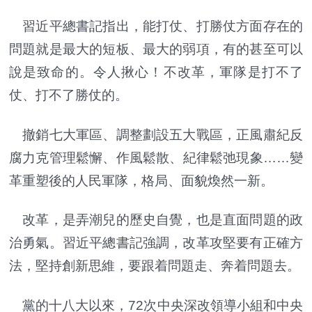
習近平總書記指出，能打仗、打勝仗方面存在的
問題就是最大的短板、最大的弱項，有的甚至可以
說是致命的。令人揪心！不改革，軍隊是打不了
仗、打不了勝仗的。
撤銷七大軍區、調整劃設五大戰區，正風肅紀反
腐力克管理鬆懈、作風鬆散、紀律鬆弛現象……變
革重塑後的人民軍隊，格局、面貌煥然一新。
改革，是弄潮兒的歷史自覺，也是直面問題的政
治勇氣。習近平總書記強調，改革攻堅要有正確方
法，堅持創新思維，要跟着問題走、奔着問題去。
黨的十八大以來，72次中央深改領導小組和中央