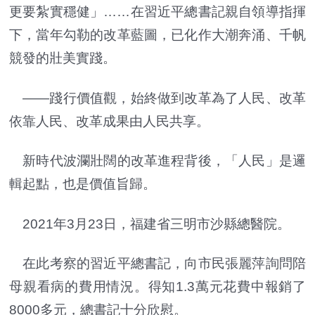
更要紮實穩健」……在習近平總書記親自領導指揮
下，當年勾勒的改革藍圖，已化作大潮奔涌、千帆
競發的壯美實踐。
——踐行價值觀，始終做到改革為了人民、改革
依靠人民、改革成果由人民共享。
新時代波瀾壯闊的改革進程背後，「人民」是邏
輯起點，也是價值旨歸。
2021年3月23日，福建省三明市沙縣總醫院。
在此考察的習近平總書記，向市民張麗萍詢問陪
母親看病的費用情況。得知1.3萬元花費中報銷了
8000多元，總書記十分欣慰。