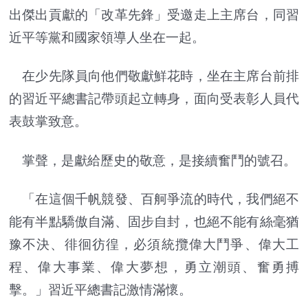
出傑出貢獻的「改革先鋒」受邀走上主席台，同習
近平等黨和國家領導人坐在一起。
在少先隊員向他們敬獻鮮花時，坐在主席台前排
的習近平總書記帶頭起立轉身，面向受表彰人員代
表鼓掌致意。
掌聲，是獻給歷史的敬意，是接續奮鬥的號召。
「在這個千帆競發、百舸爭流的時代，我們絕不
能有半點驕傲自滿、固步自封，也絕不能有絲毫猶
豫不決、徘徊彷徨，必須統攬偉大鬥爭、偉大工
程、偉大事業、偉大夢想，勇立潮頭、奮勇搏
擊。」習近平總書記激情滿懷。