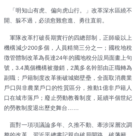
「明知山有虎、偏向虎山行。」改革深水區繞不
開、躲不過，必須愈難愈進、勇往直前。
軍隊改革打破長期實行的四總部制，正師級以上
機構減少200多個，人員精簡三分之一；國稅地稅
徴管體制改革為長達24年的國地稅分設局面畫上句
號，3.4萬個機構被撤銷，2萬多名幹部由正職轉為
副職；戶籍制度改革衝破城鄉壁壘，全面取消農業
戶口與非農業戶口的性質區分，推動1億非戶籍人
口在城市落戶；廢止勞動教養制度，延續半個世紀
的勞教制度退出歷史舞台……
面對一項項議論多年、久推不動、牽涉深層次調
整的改革，習近平總書記親自破局開路，破藩籬、