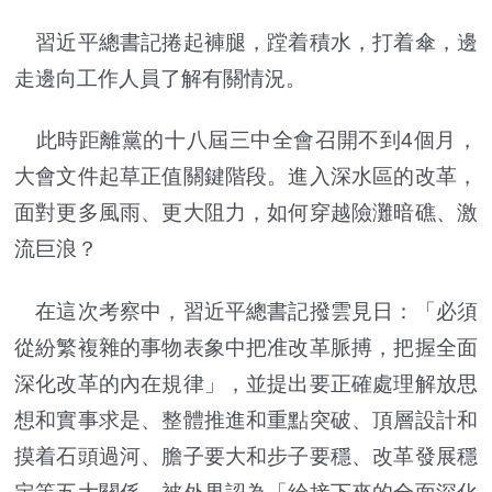
習近平總書記捲起褲腿，蹚着積水，打着傘，邊
走邊向工作人員了解有關情況。
此時距離黨的十八屆三中全會召開不到4個月，
大會文件起草正值關鍵階段。進入深水區的改革，
面對更多風雨、更大阻力，如何穿越險灘暗礁、激
流巨浪？
在這次考察中，習近平總書記撥雲見日：「必須
從紛繁複雜的事物表象中把准改革脈搏，把握全面
深化改革的內在規律」，並提出要正確處理解放思
想和實事求是、整體推進和重點突破、頂層設計和
摸着石頭過河、膽子要大和步子要穩、改革發展穩