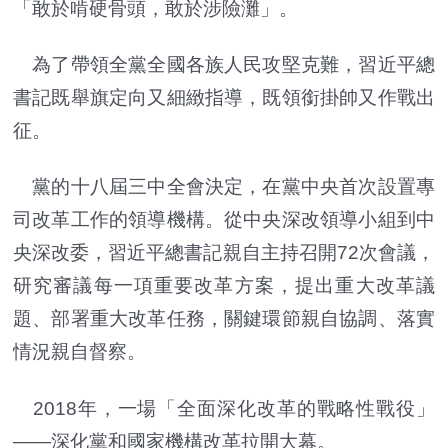
「敢於啃硬骨頭，敢於涉險灘」。
為了帶領全黨全國各族人民攻堅克難，習近平總
書記既舉旗定向又細緻指導，既領銜掛帥又作戰出
征。
黨的十八屆三中全會決定，在黨中央首次設置專
司改革工作的領導機構。從中央深改領導小組到中
央深改委，習近平總書記親自主持召開72次會議，
研究審議每一項重要改革方案，提出重大改革議
題、部署重大改革任務，關鍵環節親自協調、落實
情況親自督察。
2018年，一場「全面深化改革的戰略性戰役」
——深化黨和國家機構改革拉開大幕。