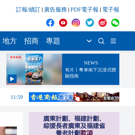
訂報/續訂
廣告服務
PDF電子報
電子報
|
|
|
地方
招商
專題
NEWS
有片丨粵車南下沉浸式體
驗指南
12:08
11:59
11:37
11:33
11:31