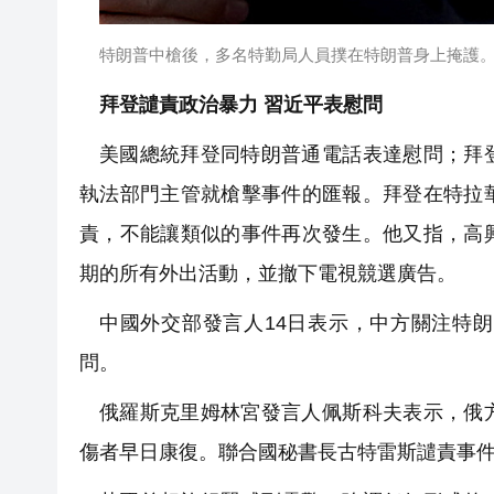
特朗普中槍後，多名特勤局人員撲在特朗普身上掩護
拜登譴責政治暴力 習近平表慰問
美國總統拜登同特朗普通電話表達慰問；拜
執法部門主管就槍擊事件的匯報。拜登在特拉
責，不能讓類似的事件再次發生。他又指，高
期的所有外出活動，並撤下電視競選廣告。
中國外交部發言人14日表示，中方關注特
問。
俄羅斯克里姆林宮發言人佩斯科夫表示，俄
傷者早日康復。聯合國秘書長古特雷斯譴責事