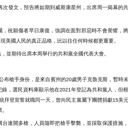
站再次發文，預告將如期到威斯康星州，出席周一揭幕的
屬，祝願傷者早日康復，強調在面對邪惡時不會畏懼，
展現美國人民的真正品格，比以往任何時候都更重要。
結，並期待出席本周舉行的共和黨全國代表大會。
並公布槍手身份，是來自賓州的20歲男子克魯克斯，暫時
錄，選民資料庫顯示他在2021年登記為共和黨人，但
統拜登宣誓就職同一天，曾向民主黨屬下團體捐獻15美元(
票。
講台連開多槍，人員隨即把槍手擊斃，並採取保護措施