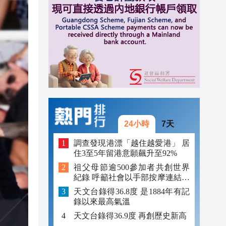
11:31
11:23
11:19
24小時
7天
調查發現港漂「越住越愛港」 居
住3至5年留港意願飆升至92%
祖父母節逾500參加者共創世界
紀錄 呼籲社會以手部按摩連結長
者
天文台錄得36.8度 是1884年有記
錄以來最高氣溫
天文台錄得36.9度 再創歷史新高