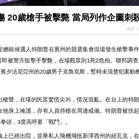
 20歲槍手被擊斃 當局列作企圖刺
來源：
推定總統候選人特朗普在賓州的競選集會現場發生槍擊事
被警方狙擊手擊斃，在場觀眾則1死2危殆。聯邦調查局(
賓夕法尼亞州的20歲男子克魯克斯，暫時未清楚犯案動
出槍聲，在場的民眾驚慌尖叫，情況混亂。在台上的特
在他身上掩護，亦有人員持槍在周邊戒備。特朗普被扶
拳頭，3度高呼要「戰鬥」。
晚上已經出院，並乘私人飛機飛抵新澤西州的紐瓦克，