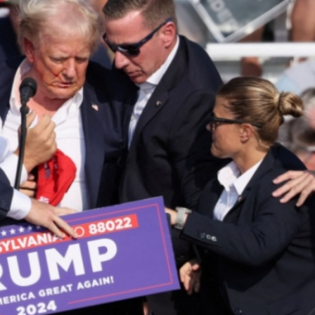
港五年規劃及施政報告
度創新高
尼爾森離世，曾執教王治郅