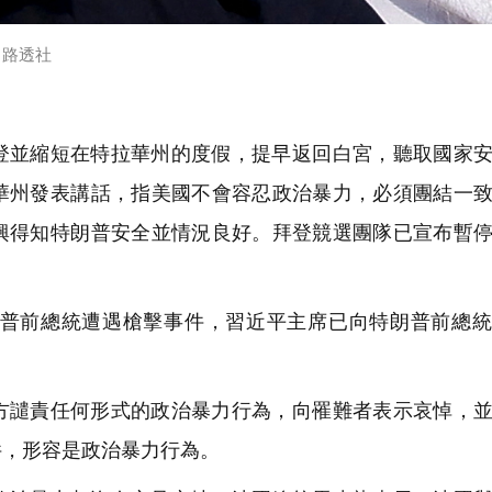
。路透社
登並縮短在特拉華州的度假，提早返回白宮，聽取國家
華州發表講話，指美國不會容忍政治暴力，必須團結一
興得知特朗普安全並情況良好。拜登競選團隊已宣布暫
朗普前總統遭遇槍擊事件，習近平主席已向特朗普前總
方譴責任何形式的政治暴力行為，向罹難者表示哀悼，
件，形容是政治暴力行為。