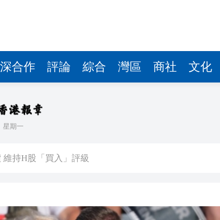
深合作
評論
綜合
灣區
商社
文化
日
星期一
德股價創出新高 年初至今累計漲幅已翻倍
 維持H股「買入」評級
【A股午評】三大指數個別發展 滬指漲0.2%
協同 看東莞石排如何出招
待案，日足協正在調查