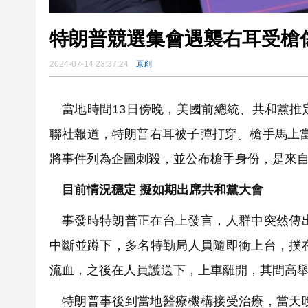
特朗普競選集會遇襲右耳受槍傷
2024-07-14 23:37:24
原創
當地時間13日傍晚，美國前總統、共和黨
聯社報道，特朗普右耳被子彈打穿。槍手馬上當即
將事件列為企圖刺殺，並公布槍手身份，是來自
目前情況穩定 擬如期出席共和黨大會
事發時特朗普正在台上發言，人群中突然傳
中斷並蹲下，多名特勤局人員隨即衝上台，撲
流血，之後在人員護送下，上車離開，其間高舉
特朗普事後到當地醫療機構接受治療，當天