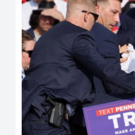
團體建議文物修復專業納入香
歐盟機構：7月全球海洋表面溫
傳奇落幕！NBA名人堂教練老