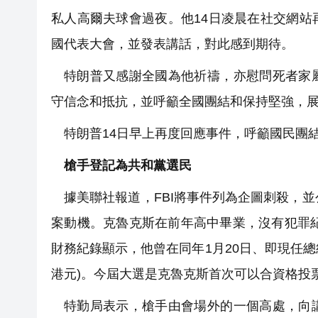
私人高爾夫球會過夜。他14日凌晨在社交網
國代表大會，並發表講話，對此感到期待。
特朗普又感謝全國為他祈禱，亦慰問死者家
守信念和抵抗，並呼籲全國團結和保持堅強，
特朗普14日早上再度回應事件，呼籲國民團
槍手登記為共和黨選民
據美聯社報道，FBI將事件列為企圖刺殺，
案動機。克魯克斯在前年高中畢業，沒有犯罪紀
財務紀錄顯示，他曾在同年1月20日、即現任總
港元)。今屆大選是克魯克斯首次可以合資格投
特勤局表示，槍手由會場外的一個高處，向