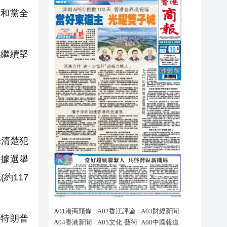
共和黨全
將繼續堅
未清楚犯
根據選舉
約117
，特朗普