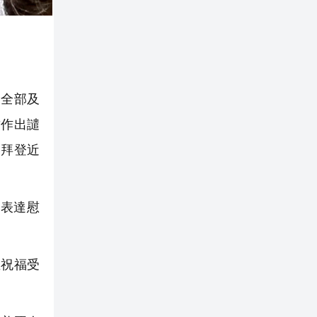
安全部及
致作出譴
停拜登近
統表達慰
並祝福受