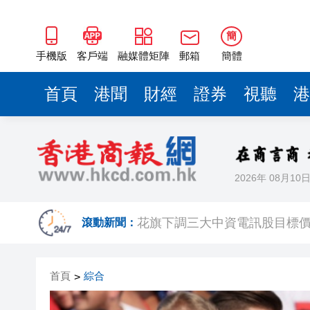
簡
手機版
客戶端
融媒體矩陣
郵箱
簡體
首頁
港聞
財經
證券
視聽
港
2026年 08月10
獲美法院初步禁令申請 藥明康
花旗下調三大中資電訊股目標價
滾動新聞：
首頁
綜合
>
聚潮玩人才促產業
日媒：4名日本裁判涉韓國性招