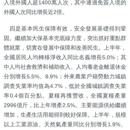
入境外國人超1400萬人次，其中通過免簽入境的
外國人次同比增長近2倍。
四是基本民生保障有效，安全發展基礎得到鞏
固。繼續加大保基本兜底線力度，突出抓好重點群
體就業，切實在發展中保障和改善民生。上半年，
全國居民人均轉移淨收入同比名義增長5.0%；其
中人均社會救濟和補助收入、人均養老金離退休金
分別增長5.5%、8.9%；外來農業戶籍勞動力城鎮
調查失業率均值為4.7%，低於全國城鎮調查失業
率0.4個百分點。夏糧再獲豐收，全國夏糧產量
2996億斤，比上年增產2.5%。主要能源供給繼續
增加，生產生活用能得到較好保障。上半年，規模
以上工業原油、天然氣產量同比分別增長1.9%、