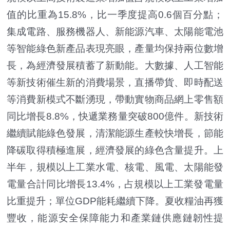
值的比重為15.8%，比一季度提高0.6個百分點；
集成電路、服務機器人、新能源汽車、太陽能電池
等智能綠色新產品表現亮眼，產量均保持兩位數增
長，為經濟發展積蓄了新動能。大數據、人工智能
等新技術催生新的消費場景，直播帶貨、即時配送
等消費新模式不斷湧現，帶動實物商品網上零售額
同比增長8.8%，快遞業務量突破800億件。新技術
繼續賦能綠色發展，清潔能源生產較快增長，節能
降碳取得積極進展，經濟發展的綠色含量提升。上
半年，規模以上工業水電、核電、風電、太陽能發
電量合計同比增長13.4%，占規模以上工業發電量
比重提升；單位GDP能耗繼續下降。夏收糧油再獲
豐收，能源安全保障能力和產業鏈供應鏈韌性提