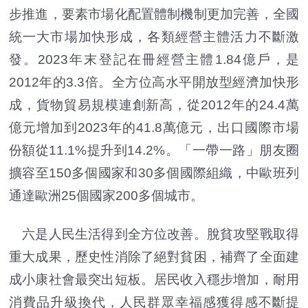
步推進，要素市場化配置體制機制更加完善，全國
統一大市場加快形成，各類經營主體活力不斷激
發。2023年末登記在冊經營主體1.84億戶，是
2012年的3.3倍。全方位高水平開放型經濟加快形
成，貨物貿易規模連創新高，從2012年的24.4萬
億元增加到2023年的41.8萬億元，出口國際市場
份額從11.1%提升到14.2%。「一帶一路」朋友圈
擴容至150多個國家和30多個國際組織，中歐班列
通達歐洲25個國家200多個城市。
六是人民生活得到全方位改善。脫貧攻堅戰取得
重大成果，歷史性消除了絕對貧困，補齊了全面建
成小康社會最突出短板。居民收入穩步增加，耐用
消費品升級換代，人民群眾幸福感獲得感不斷提