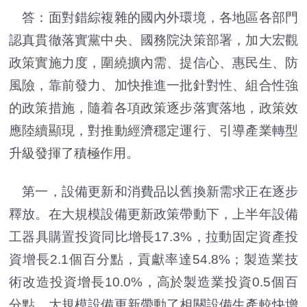
答：面對錯綜複雜的國內外環境，各地區各部門
認真貫徹落實黨中央、國務院決策部署，加大宏觀
政策實施力度，圍繞擴內需、提信心、惠民生、防
風險，靠前發力、加快推進一批針對性、組合性強
的政策措施，隨着各項政策逐步落實落地，政策效
應陸續顯現，對推動經濟穩定運行、引導產業轉型
升級發揮了積極作用。
第一，設備更新和消費品以舊換新需求正在逐步
釋放。在大規模設備更新政策帶動下，上半年設備
工器具購置投資同比增長17.3%，拉動固定資產投
資增長2.1個百分點，貢獻率達54.8%；製造業技
術改造投資增長10.0%，高於製造業投資0.5個百
分點。大規模設備更新帶動了相關設備生產較快增