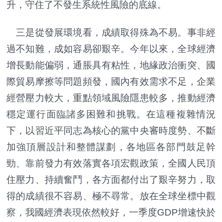
升，守住了不發生系統性風險的底線。
三是從發展環境看，成績取得殊為不易。事非經
過不知難，成如容易卻艱辛。今年以來，全球經濟
增長動能偏弱，通脹具有粘性，地緣政治衝突、國
際貿易摩擦等問題頻發，國內有效需求不足，企業
經營壓力較大，重點領域風險隱患較多，推動經濟
穩定運行面臨諸多困難和挑戰。在這種複雜情況
下，以習近平同志為核心的黨中央審時度勢、不斷
加強頂層設計和整體謀劃，各地區各部門鼓足幹
勁、靠前發力有效落實各項宏觀政策，全國人民頂
住壓力、持續奮鬥，各方面都付出了艱辛努力，取
得的成績很不容易、極不尋常。放在全球坐標中觀
察，我國經濟表現依然較好，一季度GDP增速快於