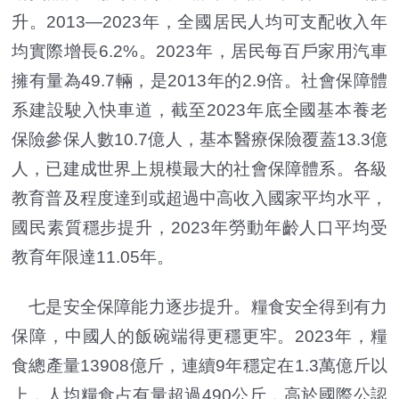
升。2013—2023年，全國居民人均可支配收入年
均實際增長6.2%。2023年，居民每百戶家用汽車
擁有量為49.7輛，是2013年的2.9倍。社會保障體
系建設駛入快車道，截至2023年底全國基本養老
保險參保人數10.7億人，基本醫療保險覆蓋13.3億
人，已建成世界上規模最大的社會保障體系。各級
教育普及程度達到或超過中高收入國家平均水平，
國民素質穩步提升，2023年勞動年齡人口平均受
教育年限達11.05年。
七是安全保障能力逐步提升。糧食安全得到有力
保障，中國人的飯碗端得更穩更牢。2023年，糧
食總產量13908億斤，連續9年穩定在1.3萬億斤以
上，人均糧食占有量超過490公斤，高於國際公認