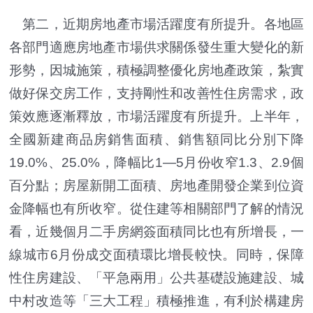
第二，近期房地產市場活躍度有所提升。各地區
各部門適應房地產市場供求關係發生重大變化的新
形勢，因城施策，積極調整優化房地產政策，紮實
做好保交房工作，支持剛性和改善性住房需求，政
策效應逐漸釋放，市場活躍度有所提升。上半年，
全國新建商品房銷售面積、銷售額同比分別下降
19.0%、25.0%，降幅比1—5月份收窄1.3、2.9個
百分點；房屋新開工面積、房地產開發企業到位資
金降幅也有所收窄。從住建等相關部門了解的情況
看，近幾個月二手房網簽面積同比也有所增長，一
線城市6月份成交面積環比增長較快。同時，保障
性住房建設、「平急兩用」公共基礎設施建設、城
中村改造等「三大工程」積極推進，有利於構建房