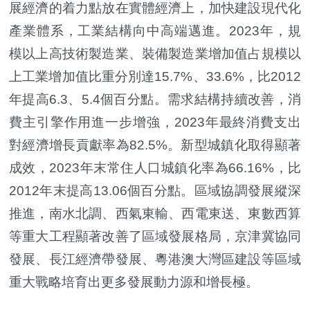
展經濟的着力點放在實體經濟上，加快建設現代化
產業體系，工業結構向中高端邁進。2023年，規
模以上高技術製造業、裝備製造業增加值占規模以
上工業增加值比重分別達15.7%、33.6%，比2012
年提高6.3、5.4個百分點。需求結構持續改善，消
費主引擎作用進一步增強，2023年最終消費支出
對經濟增長貢獻率為82.5%。新型城鎮化取得顯著
成效，2023年末常住人口城鎮化率為66.16%，比
2012年末提高13.06個百分點。區域協調發展縱深
推進，南水北調、西氣東輸、西電東送、東數西算
等重大工程顯著改善了區域發展格局，京津冀協同
發展、長江經濟帶發展、粵港澳大灣區建設等區域
重大戰略培育出更多發展動力源和增長極。