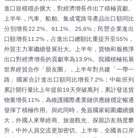
進口規模穩步擴大，對經濟增長作出了積極貢獻。
上半年，汽車、船舶、集成電路等產品出口額同比
分別增長22.2%、91.1%、25.6%；民營企業進出
口額增長11.2%，占進出口總額比重提升至55%，
外貿主力軍繼續發展壯大。上半年，貨物和服務淨
出口對經濟增長的貢獻率為13.9%。我國積極拓展
世界經貿合作「朋友圈」，上半年對共建「一帶一
路」國家合計進出口額同比增長7.2%；中歐班列
累計開行量比上年提前19天突破萬列，累計發送貨
物量增長11%，為維護國際產業鏈供應鏈穩定暢通
發揮了積極作用。與此同時，免簽國家範圍繼續擴
大，外國人來華經商、旅遊觀光、探親訪友熱度攀
升，中外人員交流更加密切。上半年，全國各口岸