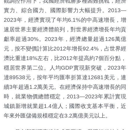
觀調控作用下，我國經濟戰勝多種困難挑戰，經濟
實力、綜合國力、國際影響力大幅提升。2013—
2023年，經濟實現了年均6.1%的中高速增長，增
速居世界主要經濟體前列，對世界經濟增長年均貢
獻率超過30%。2023年，經濟總量超過126萬億
元，按不變價計算比2012年增長92.4%，占世界經
濟比重達18%左右，比2012年提高約7個百分點，
穩居世界第二位。人均GDP實現新突破，2023年
達89538元，按年平均匯率折算達12681美元，連
續3年超過1.2萬美元。在經濟保持中高速增長的同
時，就業物價總體穩定，2013—2023年累計實現
城鎮新增就業超1.4億人；國際收支基本平衡，近
年來外匯儲備規模穩定在3.2萬億美元以上。