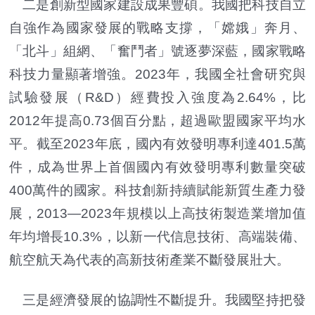
二是創新型國家建設成果豐碩。我國把科技自立
自強作為國家發展的戰略支撐，「嫦娥」奔月、
「北斗」組網、「奮鬥者」號逐夢深藍，國家戰略
科技力量顯著增強。2023年，我國全社會研究與
試驗發展（R&D）經費投入強度為2.64%，比
2012年提高0.73個百分點，超過歐盟國家平均水
平。截至2023年底，國內有效發明專利達401.5萬
件，成為世界上首個國內有效發明專利數量突破
400萬件的國家。科技創新持續賦能新質生產力發
展，2013—2023年規模以上高技術製造業增加值
年均增長10.3%，以新一代信息技術、高端裝備、
航空航天為代表的高新技術產業不斷發展壯大。
三是經濟發展的協調性不斷提升。我國堅持把發