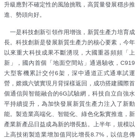
升級應對不確定性的風險挑戰，高質量發展穩步推
進、勢頭向好。
一是科技創新引領作用增強，新質生產力培育成
長。科技創新是發展新質生產力的核心要素，今年
以來重大科技成果不斷湧現，大國重器頻頻「上
新」，國內首個「地面空間站」通過驗收，C919
大型客機累計交付6架，深中通道正式通車試運
營，嫦娥六號實現月背採樣返回，成功搭建國際首
個通信與智能融合的6G試驗網，科技自立自強水
平持續提升，為加快發展新質生產力注入了新動
能。製造業高端化、智能化、綠色化紮實推進，新
產業新產品日益成為新的增長點。上半年，規模以
上高技術製造業增加值同比增長8.7%，以信息傳