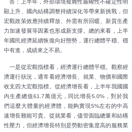
答：上半年，外部環境複雜性嚴峻性不確定性明
顯上升、國內結構調整持續深化等帶來新挑戰，但
宏觀政策效應持續釋放、外需有所回暖、新質生產
力加速發展等因素也形成新支撐。總的來看，上半
年國民經濟延續恢復向好態勢，運行總體平穩、穩
中有進，成績來之不易。
一是從宏觀指標看，經濟運行總體平穩。觀察經
濟運行狀況，通常看經濟增長、就業、物價和國際
收支四大宏觀指標。從經濟增長看，上半年我國國
內生產總值61.7萬億元，同比增長5.0%，對於我
們這麼大體量的經濟體，能夠實現5%左右的中高
速增長難能可貴。從就業看，儘管面臨總量和結構
性壓力，但經濟增長特別是勞動密集度高的服務業