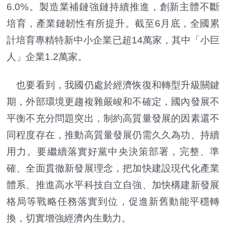
6.0%。製造業補鏈強鏈持續推進，創新主體不斷
培育，產業鏈韌性有所提升。截至6月底，全國累
計培育專精特新中小企業已超14萬家，其中「小巨
人」企業1.2萬家。
也要看到，我國仍處於經濟恢復和轉型升級關鍵
期，外部環境更趨複雜嚴峻和不確定，國內發展不
平衡不充分問題突出，制約高質量發展的因素還不
同程度存在，推動高質量發展仍需久久為功、持續
用力。要繼續落實好黨中央決策部署，完整、準
確、全面貫徹新發展理念，把加快建設現代化產業
體系、推進高水平科技自立自強、加快構建新發展
格局等戰略任務落實到位，促進新舊動能平穩轉
換，切實增強經濟內生動力。