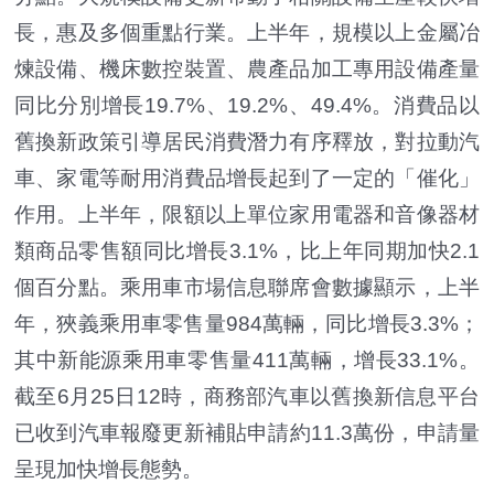
長，惠及多個重點行業。上半年，規模以上金屬冶
煉設備、機床數控裝置、農產品加工專用設備產量
同比分別增長19.7%、19.2%、49.4%。消費品以
舊換新政策引導居民消費潛力有序釋放，對拉動汽
車、家電等耐用消費品增長起到了一定的「催化」
作用。上半年，限額以上單位家用電器和音像器材
類商品零售額同比增長3.1%，比上年同期加快2.1
個百分點。乘用車市場信息聯席會數據顯示，上半
年，狹義乘用車零售量984萬輛，同比增長3.3%；
其中新能源乘用車零售量411萬輛，增長33.1%。
截至6月25日12時，商務部汽車以舊換新信息平台
已收到汽車報廢更新補貼申請約11.3萬份，申請量
呈現加快增長態勢。