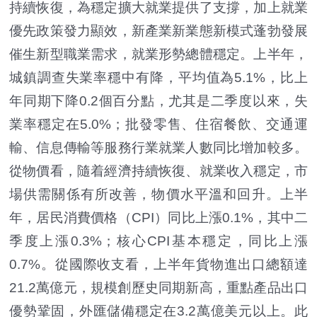
持續恢復，為穩定擴大就業提供了支撐，加上就業
優先政策發力顯效，新產業新業態新模式蓬勃發展
催生新型職業需求，就業形勢總體穩定。上半年，
城鎮調查失業率穩中有降，平均值為5.1%，比上
年同期下降0.2個百分點，尤其是二季度以來，失
業率穩定在5.0%；批發零售、住宿餐飲、交通運
輸、信息傳輸等服務行業就業人數同比增加較多。
從物價看，隨着經濟持續恢復、就業收入穩定，市
場供需關係有所改善，物價水平溫和回升。上半
年，居民消費價格（CPI）同比上漲0.1%，其中二
季度上漲0.3%；核心CPI基本穩定，同比上漲
0.7%。從國際收支看，上半年貨物進出口總額達
21.2萬億元，規模創歷史同期新高，重點產品出口
優勢鞏固，外匯儲備穩定在3.2萬億美元以上。此