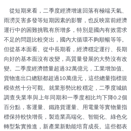
從短期來看，二季度經濟增速回落有極端天氣、
雨澇災害多發等短期因素的影響，也反映當前經濟
運行中的困難挑戰有所增多，特別是國內有效需求
不足的問題比較突出，國內大循環不夠順暢等等。
但從基本面看、從中長期看，經濟穩定運行、長期
向好的基本面沒有改變，高質量發展的大勢沒有改
變。二季度經濟體量超過32萬億元，工業增加值、
貨物進出口總額都超過10萬億元，這些總量指標規
模依然十分可觀。就業形勢比較穩定，二季度城鎮
調查失業率與上年同期和一季度相比均下降0.2個
百分點，客運量、鐵路貨運量、用電量等實物量指
標保持較快增長，製造業高端化、智能化、綠色化
轉型紮實推進，新產業新動能培育成長。這些都表