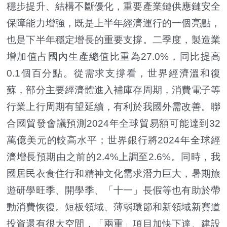
穩步提升、結構不斷優化，重要產業鏈供應鏈安全
保障能力增強，既是上半年經濟運行的一個亮點，
也是下半年穩定增長的重要支撐。二季度，製造業
增加值占國內生產總值比重為27.0%，同比提高
0.1個百分點。從需求支撐看，世界經濟溫和復
蘇，部分主要經濟體進入補庫存周期，消費電子等
行業上行周期有望延續，有利於我國外需改善。聯
合國貿發會議預測2024年全球貿易額可能達到32
萬億美元的較高水平；世界銀行將2024年全球經
濟增長預期由之前的2.4%上調至2.6%。同時，我
國居民衣食住行和精神文化需求潛力巨大，暑期旅
遊研學旺季、開學季、「十一」長假等也有助於帶
動消費恢復。短板領域、薄弱環節和新領域新賽道
投資還有很大空間，「兩重」項目加快下達、建設