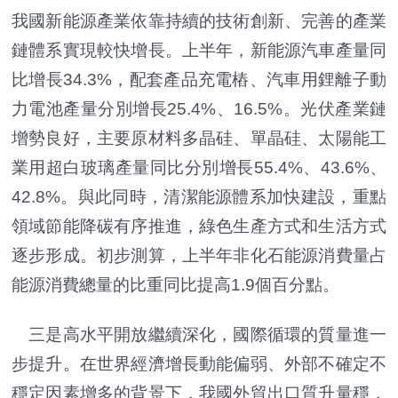
我國新能源產業依靠持續的技術創新、完善的產業
鏈體系實現較快增長。上半年，新能源汽車產量同
比增長34.3%，配套產品充電樁、汽車用鋰離子動
力電池產量分別增長25.4%、16.5%。光伏產業鏈
增勢良好，主要原材料多晶硅、單晶硅、太陽能工
業用超白玻璃產量同比分別增長55.4%、43.6%、
42.8%。與此同時，清潔能源體系加快建設，重點
領域節能降碳有序推進，綠色生產方式和生活方式
逐步形成。初步測算，上半年非化石能源消費量占
能源消費總量的比重同比提高1.9個百分點。
三是高水平開放繼續深化，國際循環的質量進一
步提升。在世界經濟增長動能偏弱、外部不確定不
穩定因素增多的背景下，我國外貿出口質升量穩，