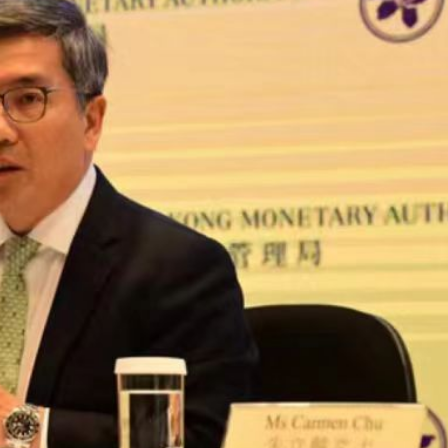
正遇晚高峰 情況危急 鐵騎交警一路開道護送
危駕被捕
飲食正在毀掉很多老人的晚年健康