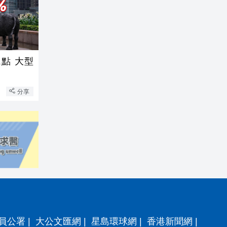
點 大型
分享
員公署
|
大公文匯網
|
星島環球網
|
香港新聞網
|