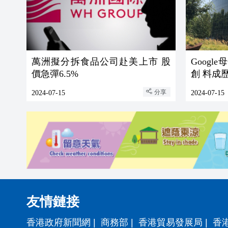
萬洲擬分拆食品公司赴美上市 股
Googl
價急彈6.5%
創 料成
分享
2024-07-15
2024-07-15
友情鏈接
香港政府新聞網
|
商務部
|
香港貿易發展局
|
香