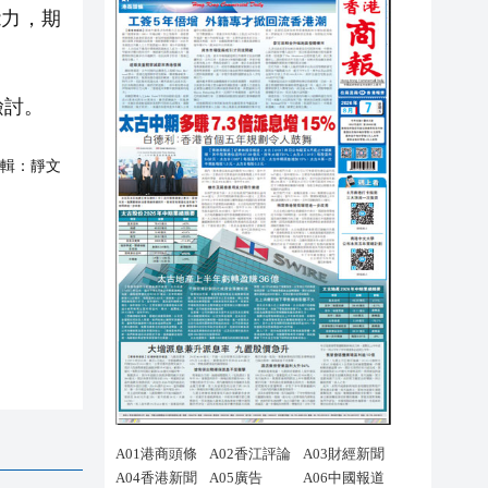
能力，期
檢討。
輯：
靜文