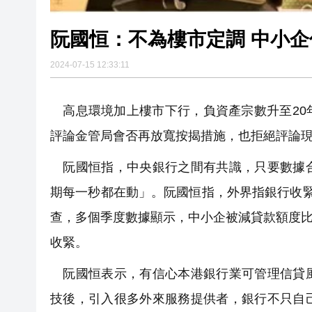
阮國恒：不為樓市定調 中小
2024-07-15 12:33:11
高息環境加上樓市下行，負資產宗數升至20
評論金管局會否再放寬按揭措施，也拒絕評論
阮國恒指，中央銀行之間有共識，只要數據合
期每一秒都在動」。阮國恒指，外界指銀行收
查，多個季度數據顯示，中小企被減貸款額度比例
收緊。
阮國恒表示，有信心本港銀行業可管理信貸風
技後，引入很多外來服務提供者，銀行不只自