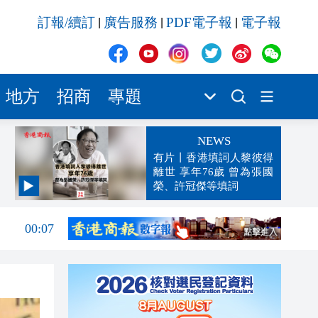
訂報/續訂
廣告服務
PDF電子報
電子報
|
|
|
地方
招商
專題
NEWS
有片丨香港填詞人黎彼得
離世 享年76歲 曾為張國
榮、許冠傑等填詞
00:19
00:07
23:38
23:35
23:17