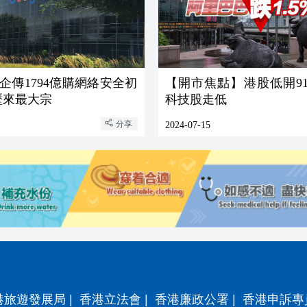
e母企傳1794億購網絡安全初
【開市焦點】港股低開91
歷來最大宗
科技股走低
分享
2024-07-15
港旅遊發展局
|
香港立法會
|
香港廉政公署
|
香港申訴專