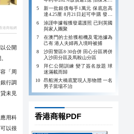
年追數
新一批銀債每手1萬元 保底息高
達4.25厘 8月21日起可申購 發行
金額最多550億
涂謹申據報獲發還護照 已到英國
香港商報網
與家人團聚
在澳門的士拾獲相機及電池據為
己有 港人夫婦再入境時被捕
難以公開
沙田警區8·30合併 田心分區將併
入沙田分區及馬鞍山分區
調。
拜仁公開訓練 變了簽名放題 球
容「周
迷滿載而歸
昂船洲大橋底驚現人形物體 一名
次銀行調
男子當場不治
信貸未見
香港商報PDF
應用科
度可以很