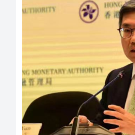
有片丨孕婦羊水破裂即將臨盆 
東涌巴士撞電單車 巴士司機涉
有片丨清淡不等於吃素！ 清淡