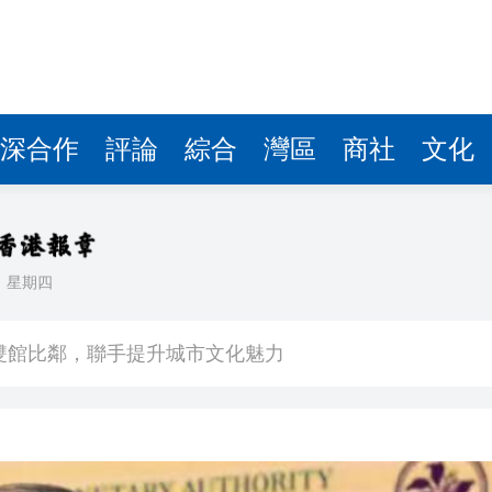
深合作
評論
綜合
灣區
商社
文化
日
星期四
場不變
奇蹟 科技美術雙館比鄰，聯手提升城市文化魅力
件 食環署勒令關閉報警處理
嚴懲發表叛國言論的「爆料者」
點