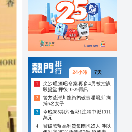
23:12
23:12
23:00
24小時
7天
尖沙咀酒吧命案再多4男被控謀
殺提堂 押後10·29再訊
警方荃灣川龍街搗破賣淫場所 拘
捕5名女子
今晚085期六合彩1注獨中派1911
萬元
警破黑幫高利貸集團拘25人 涉以
年利率282%放債逾2億 招徠未成