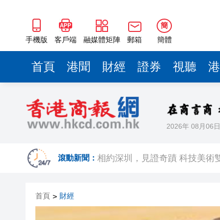
簡
手機版
客戶端
融媒體矩陣
郵箱
簡體
首頁
港聞
財經
證券
視聽
港
2026年 08月06
歐足聯：抵制國際足聯賽事立
相約深圳，見證
滾動新聞：
跑馬地私人泳池救生員涉用假證
首頁
財經
>
特朗普否認美國彈藥短缺 稱將
美股觀望非農數據 道指跌逾百