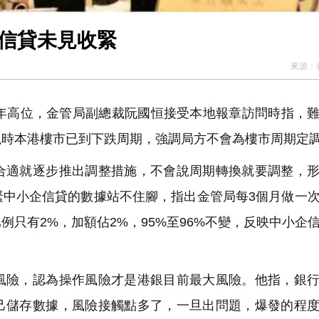
企信貸未見收緊
來源：
年高位，金管局副總裁阮國恒接受本地報章訪問時指，
現時本港樓市已到下跌周期，強調局方不會為樓市周期定
適就逐步推出調整措施，不會說周期轉換就要調整，形
緊中小企信貸的數據站不住腳，指出金管局每3個月做一
只有2%，加額佔2%，95%至96%不變，反映中小企
險，認為操作風險才是港銀目前最大風險。他指，銀行
己儲存數據，風險接觸點多了，一旦出問題，爆發的程