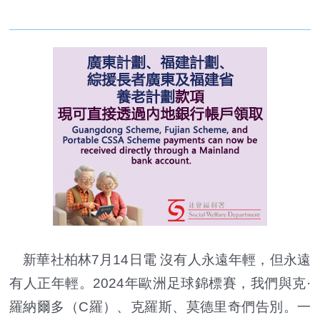
新華社柏林7月14日電 沒有人永遠年輕，但永遠
有人正年輕。2024年歐洲足球錦標賽，我們與克·
羅納爾多（C羅）、克羅斯、莫德里奇們告別。一