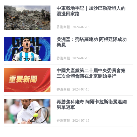
中東戰地手記｜加沙巴勒斯坦人的
漫漫回家路
香港商報
2024-07-15
美洲盃：勞塔羅建功 阿根廷隊成功
衛冕
香港商報
2024-07-15
中國共產黨第二十屆中央委員會第
三次全體會議在北京開始舉行
香港商報
2024-07-15
再勝焦科維奇 阿爾卡拉斯衛冕溫網
男單冠軍
香港商報
2024-07-15