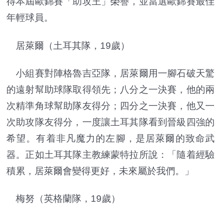
得本屆歐錦賽「助攻王」榮譽，並當選歐錦賽最佳
年輕球員。
居萊爾（土耳其隊，19歲）
小組賽對陣格魯吉亞隊，居萊爾用一腳石破天驚
的遠射幫助球隊取得領先；八分之一決賽，他的兩
次精準角球幫助隊友得分；四分之一決賽，他又一
次助攻隊友得分，一度讓土耳其隊看到晉級四強的
希望。有着非凡魔力的左腳，是居萊爾的致命武
器。正如土耳其隊主教練蒙特拉所說：「隨着經驗
積累，居萊爾會變得更好，未來屬於我們。」
梅努（英格蘭隊，19歲）