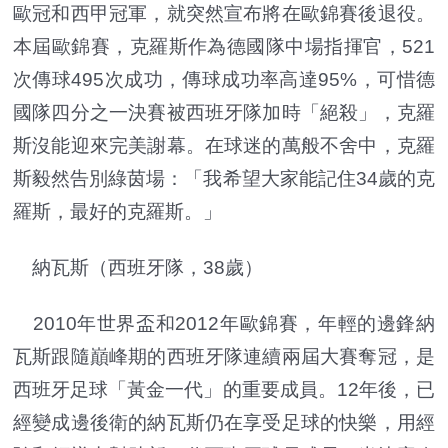
歐冠和西甲冠軍，就突然宣布將在歐錦賽後退役。
本屆歐錦賽，克羅斯作為德國隊中場指揮官，521
次傳球495次成功，傳球成功率高達95%，可惜德
國隊四分之一決賽被西班牙隊加時「絕殺」，克羅
斯沒能迎來完美謝幕。在球迷的萬般不舍中，克羅
斯毅然告別綠茵場：「我希望大家能記住34歲的克
羅斯，最好的克羅斯。」
納瓦斯（西班牙隊，38歲）
2010年世界盃和2012年歐錦賽，年輕的邊鋒納
瓦斯跟隨巔峰期的西班牙隊連續兩屆大賽奪冠，是
西班牙足球「黃金一代」的重要成員。12年後，已
經變成邊後衛的納瓦斯仍在享受足球的快樂，用經