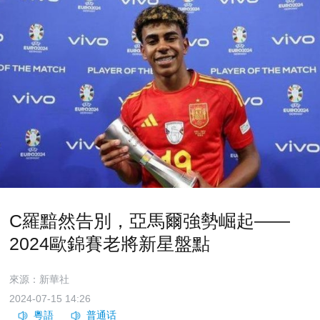
C羅黯然告別，亞馬爾強勢崛起——
2024歐錦賽老將新星盤點
來源：新華社
2024-07-15 14:26