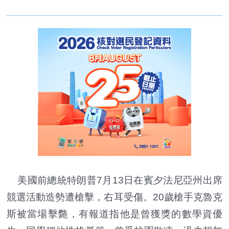
美國前總統特朗普7月13日在賓夕法尼亞州出席
競選活動造勢遭槍擊，右耳受傷。20歲槍手克魯克
斯被當場擊斃，有報道指他是曾獲獎的數學資優