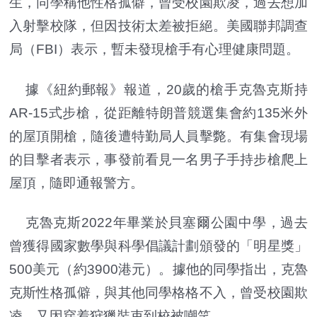
生，同學稱他性格孤僻，曾受校園欺凌，過去想加
入射擊校隊，但因技術太差被拒絕。美國聯邦調查
局（FBI）表示，暫未發現槍手有心理健康問題。
據《紐約郵報》報道，20歲的槍手克魯克斯持
AR-15式步槍，從距離特朗普競選集會約135米外
的屋頂開槍，隨後遭特勤局人員擊斃。有集會現場
的目擊者表示，事發前看見一名男子手持步槍爬上
屋頂，隨即通報警方。
克魯克斯2022年畢業於貝塞爾公園中學，過去
曾獲得國家數學與科學倡議計劃頒發的「明星獎」
500美元（約3900港元）。據他的同學指出，克魯
克斯性格孤僻，與其他同學格格不入，曾受校園欺
凌，又因穿着狩獵裝束到校被嘲笑。