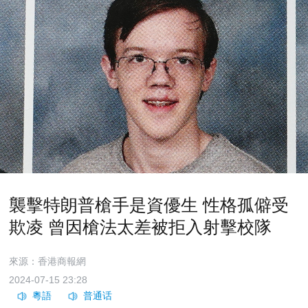
襲擊特朗普槍手是資優生 性格孤僻受
欺凌 曾因槍法太差被拒入射擊校隊
來源：香港商報網
2024-07-15 23:28