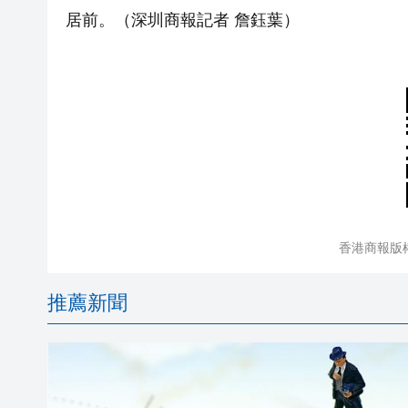
居前。
（深圳商報記者 詹鈺葉）
香港商報版
推薦新聞