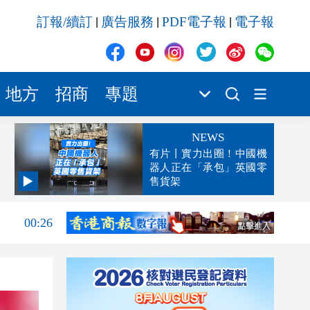
訂報/續訂
廣告服務
PDF電子報
電子報
|
|
|
地方
招商
專題
NEWS
有片丨實力出圈！中國機
器人正在「承包」英國零
售貨架
00:45
00:26
00:16
「豹
23:58
23:45