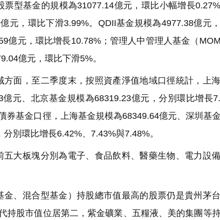
基金的規模為31077.14億元，環比小幅增長0.27
元，環比下滑3.99%。QDII基金規模為4977.38億元
4.59億元，環比增長10.78%；管理人中管理人基金（MO
79.04億元，環比下滑5%。
方面，至二季度末，按照資產淨值地域口徑統計，上海
.03億元、北京基金規模為68319.23億元，分別環比增長7.
財債券基金口徑，上海基金規模為68349.64億元、深圳基
，分別環比增長6.42%、7.43%與7.48%。
五大板塊分別為電子、食品飲料、醫藥生物、電力設備
金、混合型基金）持股總市值最高的股票仍是貴州茅台
寧德時代持股市值位居第二，紫金礦業、五糧液、美的集團等