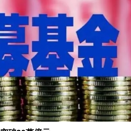
程式賬戶
品 便利灣區居民
將粉嶺揮桿 為香港行畫圓滿句號