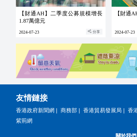
【財通AH】二季度公募規模增長
【財通A
1.87萬億元
分享
2024-07-23
2024-07-23
友情鏈接
香港政府新聞網
|
商務部
|
香港貿易發展局
|
香
紫荊網
關於我們