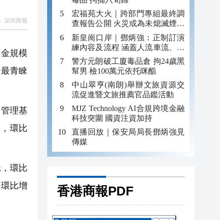
宏福苑大火｜跨部門專組最終調
：
深圳商報
查報告公開 火災或為未熄滅煙頭
引發
新皇崗口岸｜鄧炳強：正制訂演
練內容及流程 涵蓋人流車流、緊
基金規模
急應變等
警方元朗破工廈毒品倉 拘24歲黑
募最青睞
幫男 檢100萬元依托咪酯
中山翠亨(南朗)舉辦文旅資源交
流促進暨文旅推薦官品鑑活動
MJZ Technology AI合規跨境金融
計管理基
科技突圍 國資注資加持
次，環比
直播回放｜保安局局長鄧炳強見
傳媒
元，環比
，環比增
香港商報PDF