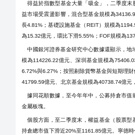
得益於指數型基金大量「吸金」，二季度末股票型
益市場受震盪影響，混合型基金規模為34136.9億
長4.81%；基礎設施基金（REIT）規模為119
為15.32億元，環比下滑5.55%；FOF規模為13
中國銀河證券基金研究中心數據還顯示，地域
模為114226.22億元、深圳基金規模為75406
6.72%與6.27%；按照剔除貨幣基金與短期理
41799.59億元、北京基金規模為40738.74億元
據同花順數據，至今年年中，公募持倉市值前
金屬板塊。
個股方面，至二季度末，權益基金（股票型基
持倉總市值下滑近20%至1161.85億元。