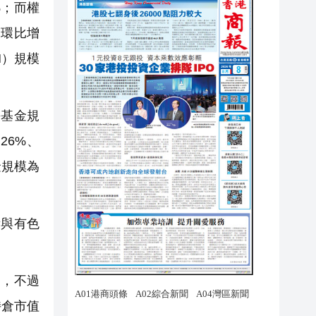
%；而權
，環比增
M）規模
基金規
26%、
金規模為
與有色
，不過
持倉市值