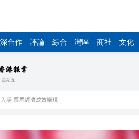
深合作
評論
綜合
灣區
商社
文化
日
星期五
看大結局：感激愛回家助走出低谷 不捨大家庭
人入場 票尾經濟成效顯現
圓廠
銀髮男團「大四喜」：十年深厚情誼 有歡亦有淚 緬懷