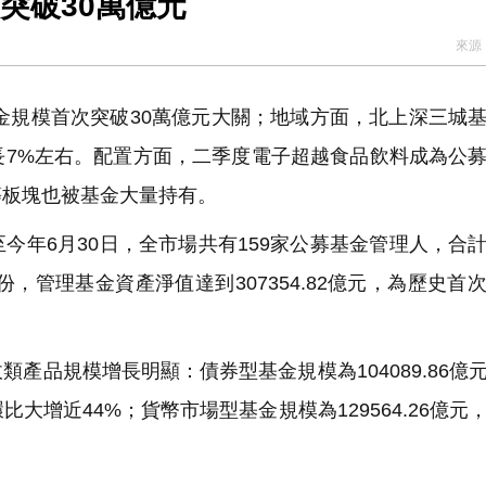
突破30萬億元
來源
金規模首次突破30萬億元大關；地域方面，北上深三城
長7%左右。配置方面，二季度電子超越食品飲料成為公
等板塊也被基金大量持有。
年6月30日，全市場共有159家公募基金管理人，合
億份，管理基金資產淨值達到307354.82億元，為歷史首
品規模增長明顯：債券型基金規模為104089.86億
環比大增近44%；貨幣市場型基金規模為129564.26億元