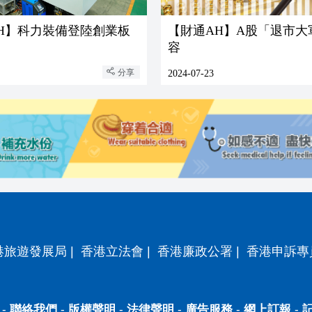
H】科力裝備登陸創業板
【財通AH】A股「退市大
容
分享
2024-07-23
港旅遊發展局
|
香港立法會
|
香港廉政公署
|
香港申訴專
-
聯絡我們
-
版權聲明
-
法律聲明
-
廣告服務
-
網上訂報
-