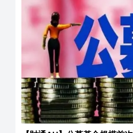
社署籲市民提防偽冒社署通訊
李家超：鼓勵保險業開發跨境產
車路士主帥星