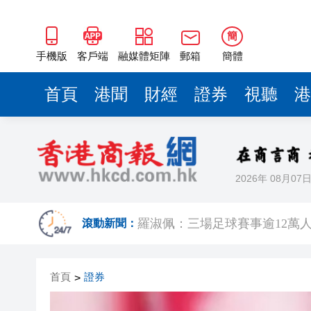
簡
手機版
客戶端
融媒體矩陣
郵箱
簡體
首頁
港聞
財經
證券
視聽
港
2026年 08月07
有片｜楊明莊思明大婚後急返港
滾動新聞：
羅淑佩：三場足球賽事逾12萬
SK海力士斥逾3000億建兩座晶
首頁
證券
>
有片丨【《愛回家》迎大結局】
叔」黎彼得
入境處反非法勞工行動拘12人