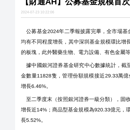
【財通AH】公募基金規模首次
2024-07-23 10:22:06
公募基金2024年二季報披露完畢，全市場基
均有不同程度增長，其中深圳基金規模環比增
的板塊，此外醫藥生物、電力設備、有色金屬
據中國銀河證券基金研究中心數據統計，截至今
金數量11828隻，管理份額規模接近29.33萬
增長6.46%。
至二季度末（按照銀河證券一級分類），固收類產
增長近14%；商品型基金規模為920.33億元，
長5.52%。