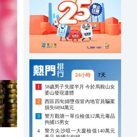
23:38
23:29
23:21
24小時
7天
58歲男子失蹤半月 今於馬鞍山女
婆山發現遺體
西區四旬婦墮假冒內地官員騙案
損失6894萬元
警方觀塘一單位檢值12萬元毒品
拘捕15男女
警方尖沙咀一大廈檢值140萬元
毒品 拘捕六旬婦