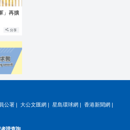
軍」再擴
分享
員公署
|
大公文匯網
|
星島環球網
|
香港新聞網
|
記者證查詢