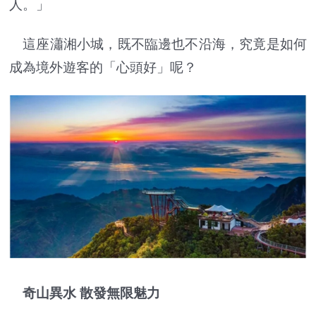
人。」
這座瀟湘小城，既不臨邊也不沿海，究竟是如何
成為境外遊客的「心頭好」呢？
奇山異水 散發無限魅力