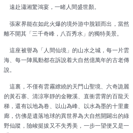
遠赴瀟湘驚鴻宴，一睹人間盛世顏。
張家界能在如此火爆的境外游中脫穎而出，當然
離不開其「三千奇峰，八百秀水」的獨特美景。
這座被譽為「人間仙境」的山水之城，每一片雲
海、每一陣風動都在訴說着大自然億萬年的古老傳
說。
這裏，不僅有雲霧繚繞的天門山聖境、六奇詭麗
的黃石寨、清涼寧靜的金鞭溪、直衝雲霄的百龍天
梯，還有以地為卷、以山為峰、以水為墨的十里畫
廊，仿佛是遺落地球的異世界為大自然開闢出的綠
野仙蹤，險峻挺拔又不失秀美，一步一望便又是一