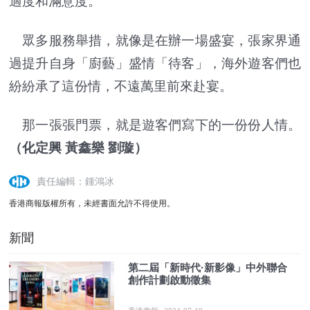
適度和滿意度。
眾多服務舉措，就像是在辦一場盛宴，張家界通
過提升自身「廚藝」盛情「待客」，海外遊客們也
紛紛承了這份情，不遠萬里前來赴宴。
那一張張門票，就是遊客們寫下的一份份人情。
（化定興 黃鑫樂 劉璇）
責任編輯：鍾鴻冰
香港商報版權所有，未經書面允許不得使用。
新聞
第二屆「新時代·新影像」中外聯合
創作計劃啟動徵集