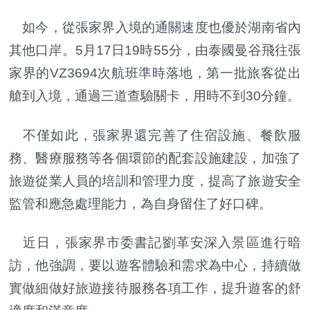
如今，從張家界入境的通關速度也優於湖南省內
其他口岸。5月17日19時55分，由泰國曼谷飛往張
家界的VZ3694次航班準時落地，第一批旅客從出
艙到入境，通過三道查驗關卡，用時不到30分鐘。
不僅如此，張家界還完善了住宿設施、餐飲服
務、醫療服務等各個環節的配套設施建設，加強了
旅遊從業人員的培訓和管理力度，提高了旅遊安全
監管和應急處理能力，為自身留住了好口碑。
近日，張家界市委書記劉革安深入景區進行暗
訪，他強調，要以遊客體驗和需求為中心，持續做
實做細做好旅遊接待服務各項工作，提升遊客的舒