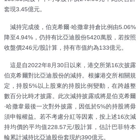
套現3.45億元。
減持完成後，伯克希爾·哈撒韋持倉比例由5.06%
降至4.94%，仍持有比亞迪股份5420萬股，若按照
收盤價246元/股計算，持有市值約為133億元。
這是自2022年8月30日以來，港交所第16次披露
伯克希爾對比亞迪股份的減持。根據港交所相關規
定，持股5%以上股東的持股比例變動，在跨越整
數百分比時才披露。此次減持披露或將是伯克希爾
·哈撒韋最後一次對外披露，因低於5%的持股將毋
須申報權益。若不考慮分紅等因素，按上述16次減
持均價的平均值228.57元/股計算，估計巴菲特本
輪累計減持比亞迪股份套現約390億元。