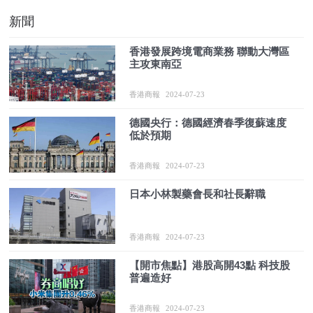
新聞
香港發展跨境電商業務 聯動大灣區
主攻東南亞
香港商報
2024-07-23
德國央行：德國經濟春季復蘇速度
低於預期
香港商報
2024-07-23
日本小林製藥會長和社長辭職
香港商報
2024-07-23
【開市焦點】港股高開43點 科技股
普遍造好
香港商報
2024-07-23