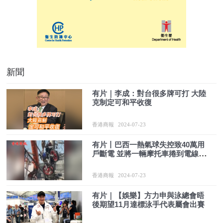
新聞
有片｜李成：對台很多牌可打 大陸
克制定可和平收復
香港商報
2024-07-23
有片丨巴西一熱氣球失控致40萬用
戶斷電 並將一輛摩托車捲到電線杆
上
香港商報
2024-07-23
有片｜【娛樂】方力申與泳總會晤
後期望11月達標泳手代表屬會出賽