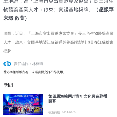
土地證，為「上海市突出貢獻專家協會」長三角生
物醫藥產業人才（啟東）實踐基地揭牌。
（趙振華
宋璟 啟萱）
頂圖：近日，「上海市突出貢獻專家協會」長三角生物醫藥產業
人才（啟東）實踐基地暨江蘇錦通製藥高端製劑項目在江蘇啟東
揭牌
責任編輯：林梓琦
香港商報版權所有，未經書面允許不得使用。
新聞
第四屆海峽兩岸青年文化月在蘇州
開幕
香港商報
2024-07-24