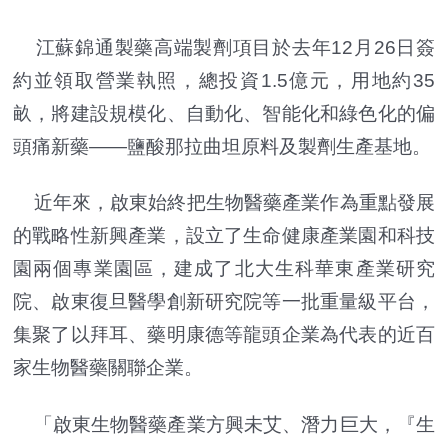
江蘇錦通製藥高端製劑項目於去年12月26日簽
約並領取營業執照，總投資1.5億元，用地約35
畝，將建設規模化、自動化、智能化和綠色化的偏
頭痛新藥——鹽酸那拉曲坦原料及製劑生產基地。
近年來，啟東始終把生物醫藥產業作為重點發展
的戰略性新興產業，設立了生命健康產業園和科技
園兩個專業園區，建成了北大生科華東產業研究
院、啟東復旦醫學創新研究院等一批重量級平台，
集聚了以拜耳、藥明康德等龍頭企業為代表的近百
家生物醫藥關聯企業。
「啟東生物醫藥產業方興未艾、潛力巨大，『生