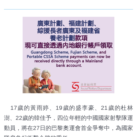
17歲的黃雨婷、19歲的盛李豪、21歲的杜林
澍、22歲的韓佳予，四位年輕的中國國家射擊
隊
運
動員，將在27日的巴黎奧運會首金爭奪中，為國家