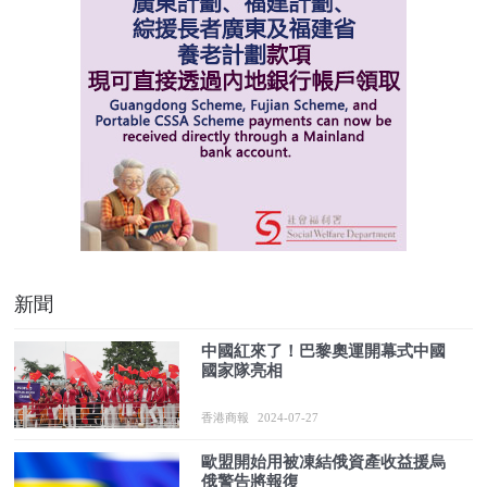
新聞
中國紅來了！巴黎奧運開幕式中國
國家隊亮相
香港商報
2024-07-27
歐盟開始用被凍結俄資產收益援烏
俄警告將報復