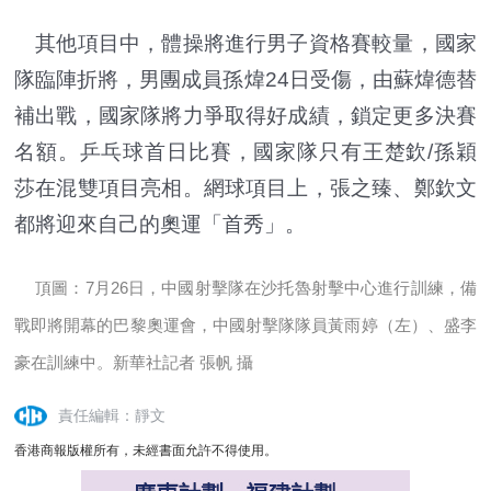
其他項目中，體操將進行男子資格賽較量，國家
隊臨陣折將，男團成員孫煒24日受傷，由蘇煒德替
補出戰，國家隊將力爭取得好成績，鎖定更多決賽
名額。乒乓球首日比賽，國家隊只有王楚欽/孫穎
莎在混雙項目亮相。網球項目上，張之臻、鄭欽文
都將迎來自己的奧運「首秀」。
頂圖：7月26日，中國射擊隊在沙托魯射擊中心進行訓練，備
戰即將開幕的巴黎奧運會，中國射擊隊隊員黃雨婷（左）、盛李
豪在訓練中。新華社記者 張帆 攝
責任編輯：靜文
香港商報版權所有，未經書面允許不得使用。