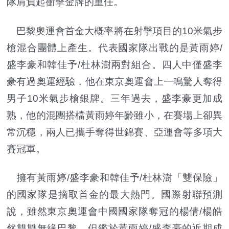
隊肩負起衝擊金牌的重任。
巴黎奧運會首金大概率將在射擊項目的10米氣步
槍混合團體上產生。代表國家隊出戰的是黃雨婷/
盛李豪和韓佳予/杜林澍兩對組合。四人中僅盛李
豪有過奧運經驗，他在東京奧運會上一鳴驚人奪得
男子10米氣步槍銀牌。三年過去，盛李豪更加成
熟，他的混團搭檔黃雨婷年齡雖小，在賽場上卻異
常沉穩，兩人已攜手奪得世錦賽、亞運會等多項大
賽冠軍。
擁有黃雨婷/盛李豪和韓佳予/杜林澍「雙保險」
的國家隊是摘取首金的最大熱門。國際射聯預測
說，雖然東京奧運會中國國家隊奪冠的楊倩/楊皓
然雙雙無緣巴黎，但鑑於黃雨婷/盛李豪的近期成