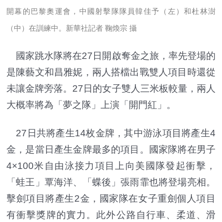
開幕的巴黎奧運會，中國射擊隊隊員韓佳予（左）和杜林澍
（中）在訓練中。新華社記者 鞠煥宗 攝
國家跳水隊將在27日開啟奪金之旅，率先登場的
是陳藝文和昌雅妮，兩人搭檔出戰雙人項目時還從
未讓金牌旁落。27日的女子雙人三米板較量，兩人
大概率將為「夢之隊」上演「開門紅」。
27日共將產生14枚金牌，其中游泳項目將產生4
金，是當日產生金牌最多的項目。國家隊將在男子
4×100米自由泳接力項目上向美國隊發起衝擊，
「蛙王」覃海洋、「蝶後」張雨霏也將登場亮相。
擊劍項目將產生2金，國家隊在女子重劍個人項目
有衝擊獎牌的實力。此外公路自行車、柔道、滑