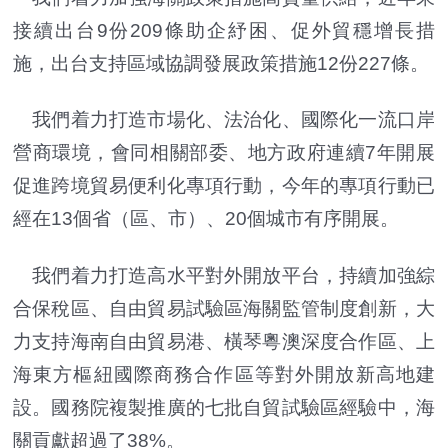
接續出台9份209條助企紓困、促外貿穩增長措
施，出台支持區域協調發展政策措施12份227條。
我們着力打造市場化、法治化、國際化一流口岸
營商環境，會同相關部委、地方政府連續7年開展
促進跨境貿易便利化專項行動，今年的專項行動已
經在13個省（區、市）、20個城市有序開展。
我們着力打造高水平對外開放平台，持續加強綜
合保稅區、自由貿易試驗區海關監管制度創新，大
力支持海南自由貿易港、橫琴粵澳深度合作區、上
海東方樞紐國際商務合作區等對外開放新高地建
設。國務院複製推廣的七批自貿試驗區經驗中，海
關貢獻超過了38%。