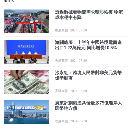
透過數據看物流需求穩步恢復 物流
成本穩中有降
香港商報
2024-07-30
海關總署：上半年中國跨境電商進
出口1.22萬億元 同比增長10.5%
香港商報
2024-07-30
涂永紅：跨境人民幣對非美元貨幣
優勢顯著
香港商報
2024-07-30
廣東計劃港澳共發最多75億離岸人
民幣地方債
香港商報
2024-07-30