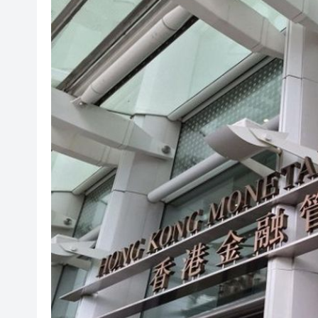
張國榮70誕辰音樂會將不設直播
東野圭吾遺作《永恆的記憶》
有片丨特朗普快步阻止男童險摔