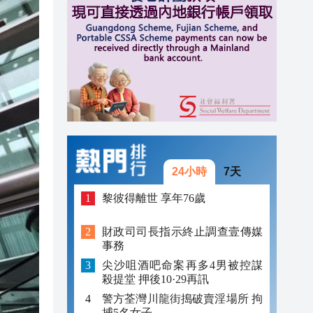
17:13
16:57
16:55
24小時
7天
黎彼得離世 享年76歲
財政司司長指示終止調查壹傳媒
事務
尖沙咀酒吧命案再多4男被控謀
殺提堂 押後10·29再訊
警方荃灣川龍街搗破賣淫場所 拘
捕5名女子