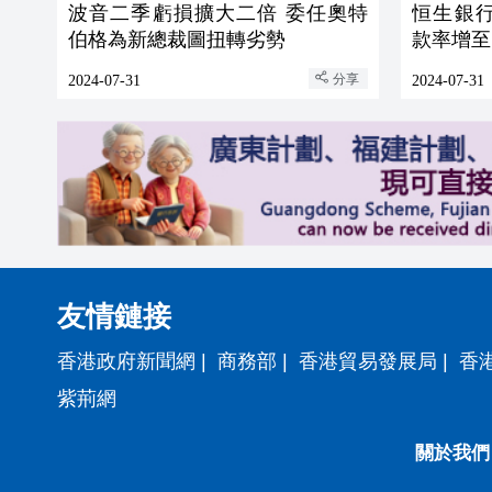
波音二季虧損擴大二倍 委任奧特
恒生銀行
伯格為新總裁圖扭轉劣勢
款率增至5
分享
2024-07-31
2024-07-31
友情鏈接
香港政府新聞網
|
商務部
|
香港貿易發展局
|
香
紫荊網
關於我們