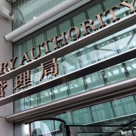
 陳淑芬構思1956部無人機賀壽
發售
下台 笑稱：我不想他像拜登一樣摔倒