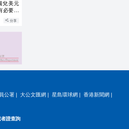
圓兌美元
稱有必要將
分享
員公署
|
大公文匯網
|
星島環球網
|
香港新聞網
|
記者證查詢