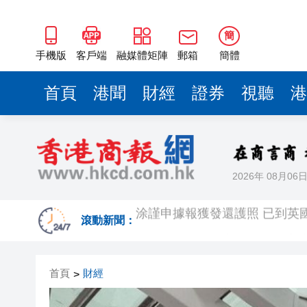
簡
手機版
客戶端
融媒體矩陣
郵箱
簡體
首頁
港聞
財經
證券
視聽
港
2026年 08月06
涂謹申據報獲發還護照 已到英
國際鐵路工程會議今舉行 陳美
滾動新聞：
新一批銀債每手1萬元 保底息高達4
首頁
財經
>
有片〡赤裸男街頭「毆」的士 
食環署引入內地捕蚊神器「吞