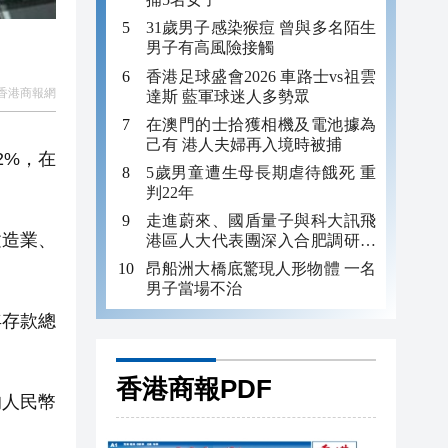
31歲男子感染猴痘 曾與多名陌生
男子有高風險接觸
香港足球盛會2026 車路士vs祖雲
香港商報網
達斯 藍軍球迷人多勢眾
在澳門的士拾獲相機及電池據為
己有 港人夫婦再入境時被捕
2%，在
5歲男童遭生母長期虐待餓死 重
判22年
走進蔚來、國盾量子與科大訊飛
建造業、
港區人大代表團深入合肥調研科
創成果
昂船洲大橋底驚現人形物體 一名
男子當場不治
年存款總
香港商報PDF
的人民幣