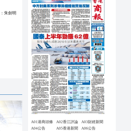
：
朱劍明