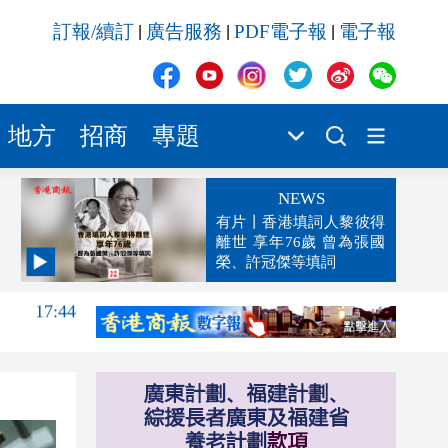
訂報/續訂
廣告服務
PDF電子報
電子報
|
|
|
地方
招商
專題
NEWS
有片丨香港填詞人黎彼得
離世 享年76歲 曾為張國
榮、許冠傑等填詞
17:44
17:36
17:31
17:30
17:22