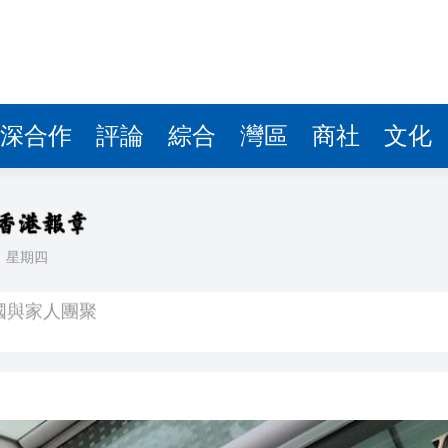
深合作
評論
綜合
灣區
商社
文化
日
星期四
國與家人團聚
寶：「香港鐵路標準」料為北環線節省20%施工成本
.25厘 8月21日起可申購 發行金額最多550億
網民笑說：進擊的巨人
天蛙」