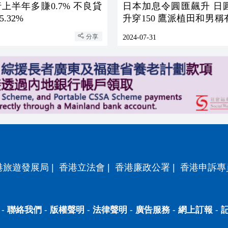
上半年多賺0.7% 不良貸
日本加息令圓匯飆升 日
.32%
升穿150 鷹派植田和男
再加息
分享
2024-07-31
港旅遊發展局
|
香港立法會
|
香港廉政公署
|
香港申訴專
-
聯絡我們
-
版權聲明
-
法律聲明
-
廣告服務
-
網上訂報
-