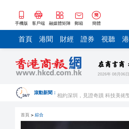
簡
手機版
客戶端
融媒體矩陣
郵箱
簡體
首頁
港聞
財經
證券
視聽
港
2026年 08月06
歐足聯：抵制國際足聯賽事立
相約深圳，見證
滾動新聞：
跑馬地私人泳池救生員涉用假證
首頁
綜合
>
特朗普否認美國彈藥短缺 稱將
美股觀望非農數據 道指跌逾百