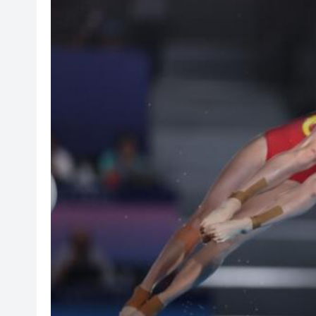
有片丨孕婦羊水破裂即將臨盆 
東涌巴士撞電單車 巴士司機涉
有片丨清淡不等於吃素！ 清淡