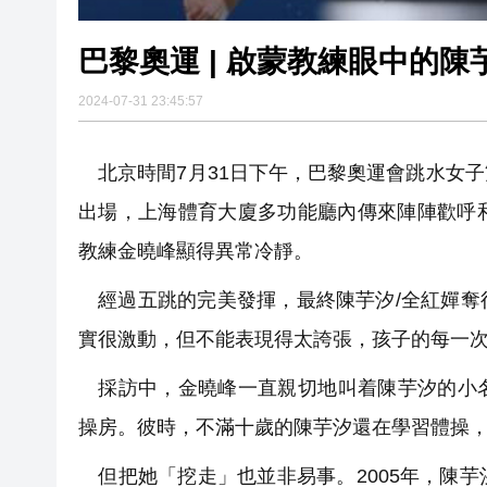
巴黎奧運 | 啟蒙教練眼中的
2024-07-31 23:45:57
北京時間7月31日下午，巴黎奧運會跳水女
出場，上海體育大廈多功能廳內傳來陣陣歡呼
教練金曉峰顯得異常冷靜。
經過五跳的完美發揮，最終陳芋汐/全紅嬋奪
實很激動，但不能表現得太誇張，孩子的每一
採訪中，金曉峰一直親切地叫着陳芋汐的小名
操房。彼時，不滿十歲的陳芋汐還在學習體操
但把她「挖走」也並非易事。2005年，陳