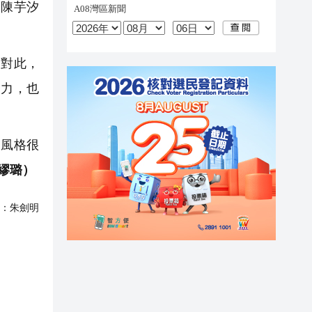
陳芋汐
對此，
努力，也
風格很
 繆璐）
：
朱劍明