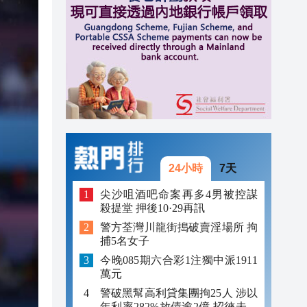
23:12
23:12
23:00
24小時
7天
尖沙咀酒吧命案再多4男被控謀
殺提堂 押後10·29再訊
警方荃灣川龍街搗破賣淫場所 拘
捕5名女子
今晚085期六合彩1注獨中派1911
萬元
警破黑幫高利貸集團拘25人 涉以
年利率282%放債逾2億 招徠未成