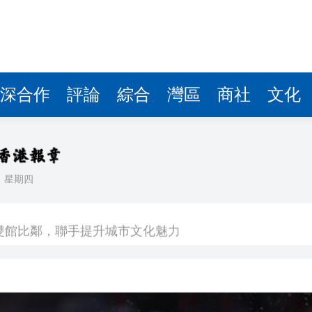
深合作
評論
綜合
灣區
商社
文化
日
星期四
場不變
奇蹟 科技美術雙館比鄰，聯手提升城市文化魅力
件 食環署勒令關閉報警處理
嚴懲發表叛國言論的「爆料者」
點