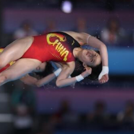
正遇晚高峰 情況危急 鐵騎交警一路開道護送
危駕被捕
飲食正在毀掉很多老人的晚年健康