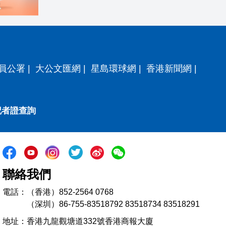
員公署
|
大公文匯網
|
星島環球網
|
香港新聞網
|
記者證查詢
聯絡我們
電話：（香港）852-2564 0768
（深圳）86-755-83518792 83518734 83518291
地址：香港九龍觀塘道332號香港商報大廈