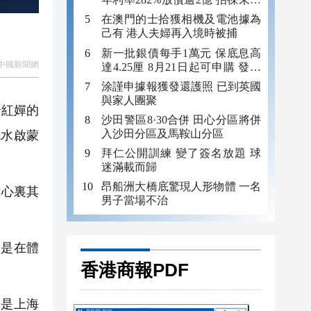
年追數
在澳門的士拾獲相機及電池據為
己有 港人夫婦再入境時被捕
新一批銀債每手1萬元 保底息高
中國新聞網
達4.25厘 8月21日起可申購 發行
金額最多550億
涂謹申據報獲發還護照 已到英國
與家人團聚
全紅嬋的
沙田警區8·30合併 田心分區將併
入沙田分區及馬鞍山分區
跳水啟蒙
拜仁公開訓練 變了簽名放題 球
迷滿載而歸
昂船洲大橋底驚現人形物體 一名
我心裏其
男子當場不治
是在體
香港商報PDF
」
媽是上海