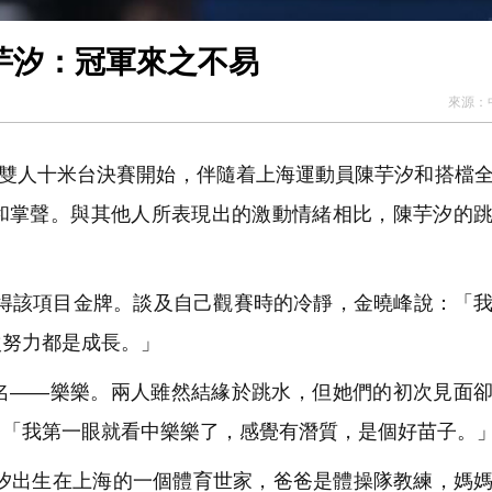
陳芋汐：冠軍來之不易
來源：
子雙人十米台決賽開始，伴隨着上海運動員陳芋汐和搭檔
和掌聲。與其他人所表現出的激動情緒相比，陳芋汐的
得該項目金牌。談及自己觀賽時的冷靜，金曉峰說：「
次努力都是成長。」
——樂樂。兩人雖然結緣於跳水，但她們的初次見面卻
，「我第一眼就看中樂樂了，感覺有潛質，是個好苗子。
芋汐出生在上海的一個體育世家，爸爸是體操隊教練，媽