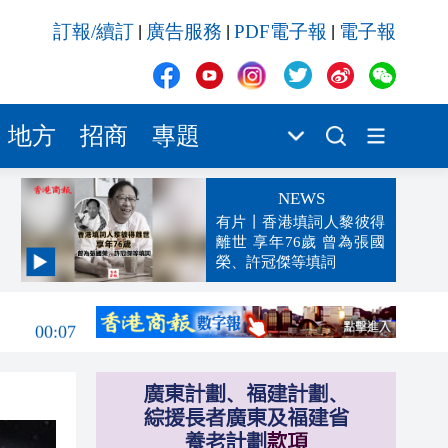
訂報/續訂
廣告服務
PDF電子報
電子報
|
|
|
地方
招商
專題
NEWS
有片丨香港填詞人黎彼得
離世 享年76歲 曾為張國
榮、許冠傑等填詞
00:19
00:07
23:38
23:35
23:17