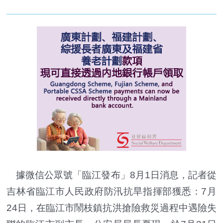
據微信公眾號「臨江發布」8月1日消息，記者從
吉林省臨江市人民政府防汛抗旱指揮部獲悉：7月
24日，在臨江市鬧枝鎮抗洪搶險救災過程中遇險失