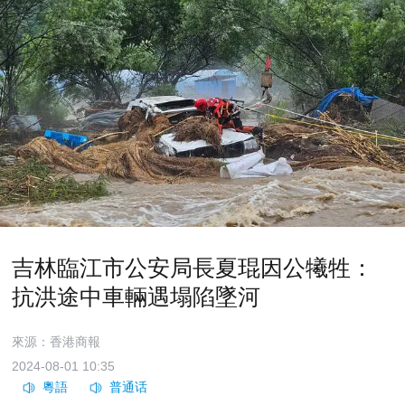
吉林臨江市公安局長夏琨因公犧牲：
抗洪途中車輛遇塌陷墜河
來源：香港商報
2024-08-01 10:35