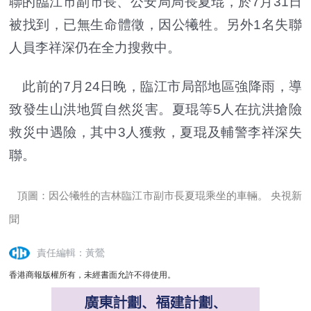
聯的臨江市副市長、公安局局長夏琨，於7月31日
被找到，已無生命體徵，因公犧牲。另外1名失聯
人員李祥深仍在全力搜救中。
此前的7月24日晚，臨江市局部地區強降雨，導
致發生山洪地質自然災害。夏琨等5人在抗洪搶險
救災中遇險，其中3人獲救，夏琨及輔警李祥深失
聯。
頂圖：因公犧牲的吉林臨江市副市長夏琨乘坐的車輛。 央視新
聞
責任編輯：黃鶯
香港商報版權所有，未經書面允許不得使用。