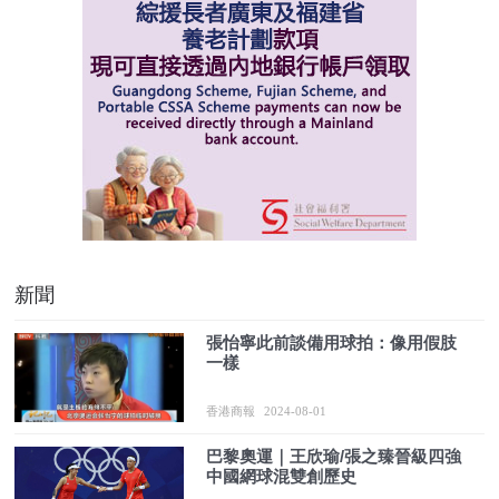
新聞
張怡寧此前談備用球拍：像用假肢
一樣
香港商報
2024-08-01
巴黎奧運｜王欣瑜/張之臻晉級四強
中國網球混雙創歷史