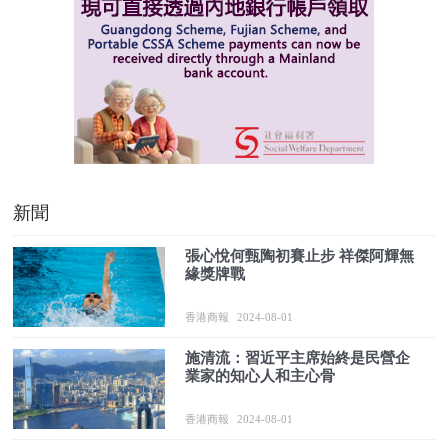
新聞
張心悅何甄陶初賽止步 祥傑阿輝無
緣獎牌戰
香港商報
2024-08-01
施清流：習近平主席始終是民營企
業家的知心人和主心骨
香港商報
2024-08-01