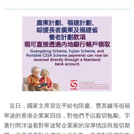
近日，國家主席習近平給包陪慶、曹其鏞等祖籍
寧波的香港企業家回信，對他們予以親切勉勵。字
裏行間洋溢着對寧波幫企業家的深厚情誼與殷切期