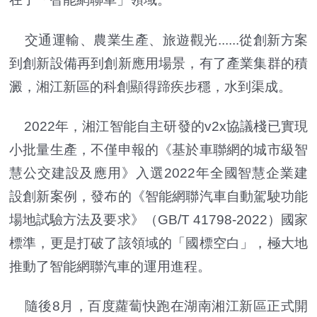
交通運輸、農業生產、旅遊觀光......從創新方案
到創新設備再到創新應用場景，有了產業集群的積
澱，湘江新區的科創顯得蹄疾步穩，水到渠成。
2022年，湘江智能自主研發的v2x協議棧已實現
小批量生產，不僅申報的《基於車聯網的城市級智
慧公交建設及應用》入選2022年全國智慧企業建
設創新案例，發布的《智能網聯汽車自動駕駛功能
場地試驗方法及要求》（GB/T 41798-2022）國家
標準，更是打破了該領域的「國標空白」，極大地
推動了智能網聯汽車的運用進程。
隨後8月，百度蘿蔔快跑在湖南湘江新區正式開