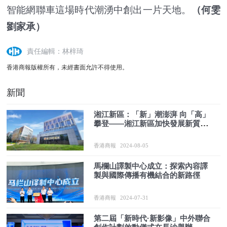
智能網聯車這場時代潮湧中創出一片天地。
（何雯
劉家承）
責任編輯：林梓琦
香港商報版權所有，未經書面允許不得使用。
新聞
湘江新區：「新」潮澎湃 向「高」
攀登——湘江新區加快發展新質生
產力推動經濟高質量發展系列報道
之一
香港商報
2024-08-05
馬欄山譯製中心成立：探索內容譯
製與國際傳播有機結合的新路徑
香港商報
2024-07-31
第二屆「新時代·新影像」中外聯合