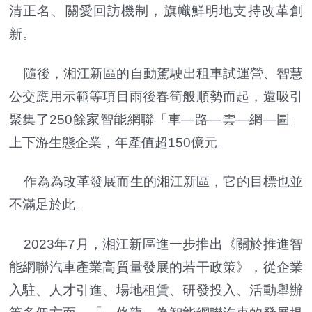
清正名、關愛回訪機制，旗幟鮮明地支持改革創
新。
隨後，湘江新區的自動駕駛出租車試運營、智慧
公交應用示範等項目雨後春筍般順勢而起，還吸引
聚集了250餘家智能網聯「車—路—雲—網—圖」
上下游生態企業，年產值超150億元。
作為為改革發展而生的湘江新區，它的目標也並
不滿足於此。
2023年7月，湘江新區進一步推出《關於推進智
能網聯汽車產業高質量發展的若干政策》，從企業
入駐、人才引進、場地租賃、研發投入、活動舉辦