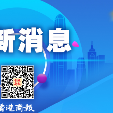
年深圳體育消費嘉年華啟動
建灣區拔尖人才培育新平台 石門教育集團與佛山暨大港澳子弟學校簽約
場首度登場 旅客讚方便精準