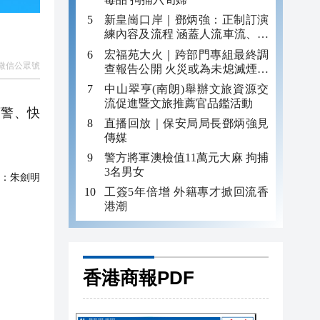
新皇崗口岸｜鄧炳強：正制訂演
練內容及流程 涵蓋人流車流、緊
急應變等
宏福苑大火｜跨部門專組最終調
微信公眾號
查報告公開 火災或為未熄滅煙頭
引發
中山翠亨(南朗)舉辦文旅資源交
流促進暨文旅推薦官品鑑活動
預警、快
直播回放｜保安局局長鄧炳強見
傳媒
警方將軍澳檢值11萬元大麻 拘捕
3名男女
：
朱劍明
工簽5年倍增 外籍專才掀回流香
港潮
香港商報PDF