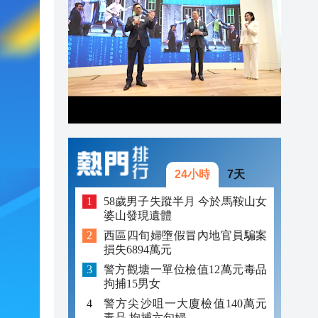
21:30
21:29
21:01
24小時
7天
58歲男子失蹤半月 今於馬鞍山女
婆山發現遺體
西區四旬婦墮假冒內地官員騙案
損失6894萬元
警方觀塘一單位檢值12萬元毒品
拘捕15男女
警方尖沙咀一大廈檢值140萬元
毒品 拘捕六旬婦