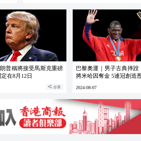
特朗普稱將接受馬斯克重磅
巴黎奧運｜男子古典摔跤
間定在8月12日
將米哈因奪金 5連冠創造
分享
2024-08-07