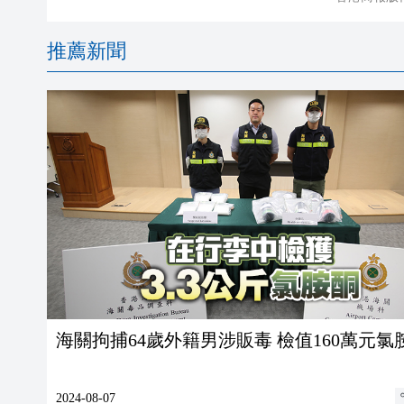
推薦新聞
海關拘捕64歲外籍男涉販毒 檢值160萬元氯
2024-08-07