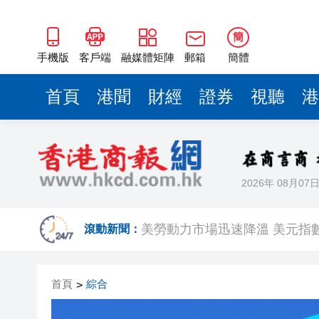
簡
手機版
客戶端
融媒體矩陣
郵箱
簡體
首頁
港聞
財經
證券
視聽
港
2026年 08月07
相約深圳，見證
美勞動力市場迅速降溫 美元指
滾動新聞：
路易斯迪亞斯轟世界波 拜仁2:
首頁
綜合
>
有片丨宇樹科技IPO路演現場 
美7月非農職位突轉跌2.3萬 