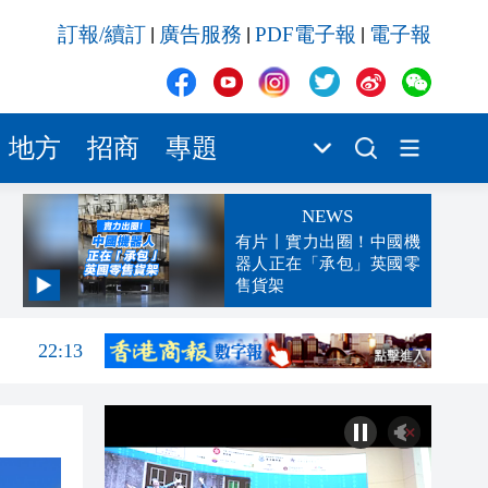
訂報/續訂
廣告服務
PDF電子報
電子報
|
|
|
地方
招商
專題
NEWS
有片丨實力出圈！中國機
器人正在「承包」英國零
售貨架
22:22
22:13
22:05
21:57
21:41