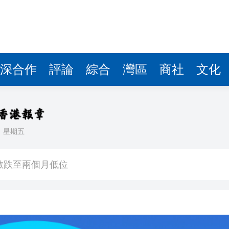
深合作
評論
綜合
灣區
商社
文化
日
星期五
奇蹟 「熱帶雨林」文藝生態展現國際傳播力量
數跌至兩個月低位
1挫維拉
CEO王興興發聲：讓人工智能為社會服務
美聯儲減息預期升溫