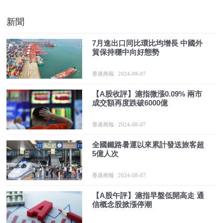
新聞
7月進出口同比環比均增長 中國外
貿保持穩中向好態勢
香港商報
2024-08-07
【A股收評】滬指微漲0.09% 兩市
成交額再度跌破6000億
香港商報
2024-08-07
全國鐵路暑運以來累計發送旅客超
5億人次
香港商報
2024-08-07
【A股午評】滬指早盤低開高走 通
信概念股掀漲停潮