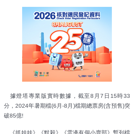
據燈塔專業版實時數據，截至8月7日15時33
分，2024年暑期檔(6月-8月)檔期總票房(含預售)突
破85億!
《抓娃娃》《默殺》《雲邊有個小賣部》暫列檔