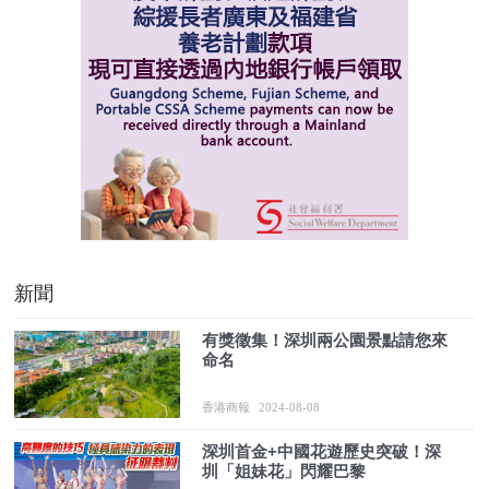
新聞
有獎徵集！深圳兩公園景點請您來
命名
香港商報
2024-08-08
深圳首金+中國花遊歷史突破！深
圳「姐妹花」閃耀巴黎