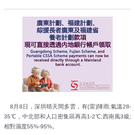
8月8日，深圳晴天間多雲，有(雷)陣雨;氣溫28-
35℃，中北部和人口密集區再高1-2℃;西南風3級;
相對濕度55%-95%。