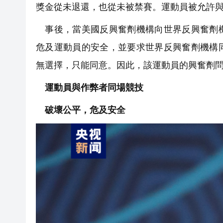
獎金從未退還，也從未被禁賽。運動員被允許
事後，當美國反興奮劑機構向世界反興奮劑機
危及運動員的安全，並要求世界反興奮劑機構
無選擇，只能同意。因此，該運動員的興奮劑
運動員與作弊者同場競技
破壞公平，危及安全