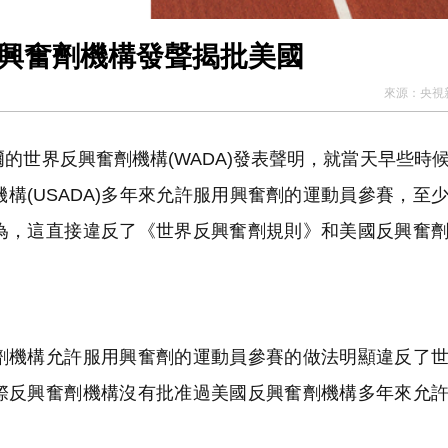
反興奮劑機構發聲揭批美國
來源：
央視
的世界反興奮劑機構(WADA)發表聲明，就當天早些時
構(USADA)多年來允許服用興奮劑的運動員參賽，至
為，這直接違反了《世界反興奮劑規則》和美國反興奮
機構允許服用興奮劑的運動員參賽的做法明顯違反了世
際反興奮劑機構沒有批准過美國反興奮劑機構多年來允