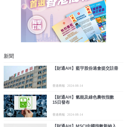
新聞
【財通AH】藍宇股份過會提交註冊
香港商報
2024-08-14
【財通AH】氫能及綠色農牧指數
15日發布
香港商報
2024-08-14
【財通AH】MSCI中國指數新納入