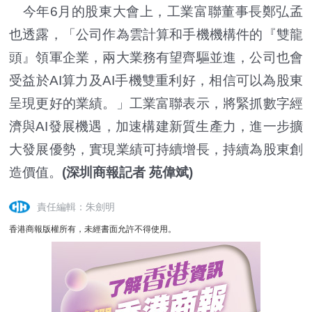
今年6月的股東大會上，工業富聯董事長鄭弘孟
也透露，「公司作為雲計算和手機機構件的『雙龍
頭』領軍企業，兩大業務有望齊驅並進，公司也會
受益於AI算力及AI手機雙重利好，相信可以為股東
呈現更好的業績。」工業富聯表示，將緊抓數字經
濟與AI發展機遇，加速構建新質生產力，進一步擴
大發展優勢，實現業績可持續增長，持續為股東創
造價值。
(深圳商報記者 苑偉斌)
責任編輯：朱劍明
香港商報版權所有，未經書面允許不得使用。