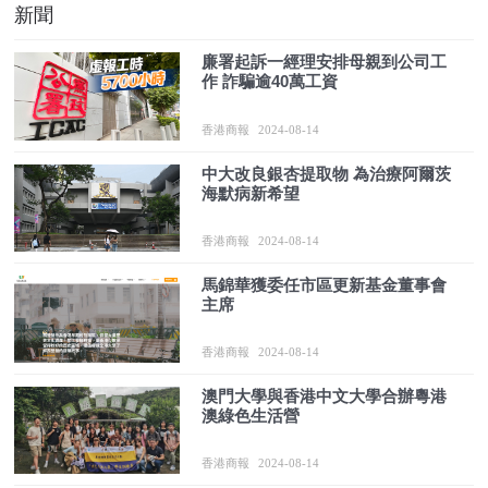
新聞
廉署起訴一經理安排母親到公司工
作 詐騙逾40萬工資
香港商報
2024-08-14
中大改良銀杏提取物 為治療阿爾茨
海默病新希望
香港商報
2024-08-14
馬錦華獲委任市區更新基金董事會
主席
香港商報
2024-08-14
澳門大學與香港中文大學合辦粵港
澳綠色生活營
香港商報
2024-08-14