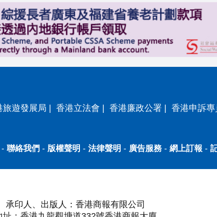
港旅遊發展局
|
香港立法會
|
香港廉政公署
|
香港申訴專
-
聯絡我們
-
版權聲明
-
法律聲明
-
廣告服務
-
網上訂報
-
承印人、出版人：香港商報有限公司
地址：香港九龍觀塘道332號香港商報大廈