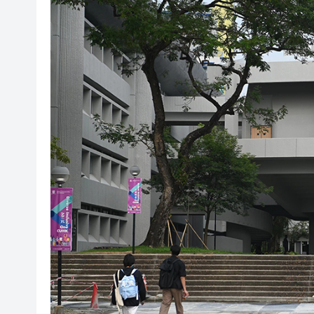
趙之境攜新作出席「今朝更好看
投資推廣署超額完成績效 上半年
國家防總對江蘇、安徽啟動防