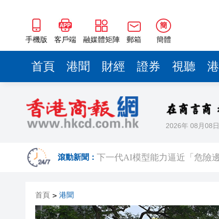
簡
手機版
客戶端
融媒體矩陣
郵箱
簡體
首頁
港聞
財經
證券
視聽
港
2026年 08月08
熱到預警升級！深圳高溫橙色
下一代AI模型能力逼近「危險邊界」
滾動新聞：
白宮宴會廳改造再遇阻 特朗
首頁
港聞
>
陝西柞水泥石流災害失聯人員找
港區婦聯代表聯誼會 x 騰訊雲Wor