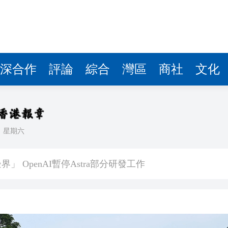
深合作
評論
綜合
灣區
商社
文化
日
星期六
預警信號已生效
 OpenAI暫停Astra部分研發工作
普斥裁決「不公」
到 共3人遇難
kBuddy AI分享會舉行