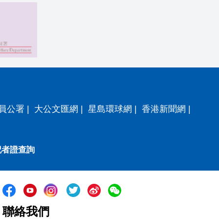
員公署
|
大公文匯網
|
星島環球網
|
香港新聞網
|
記者證查詢
聯絡我們