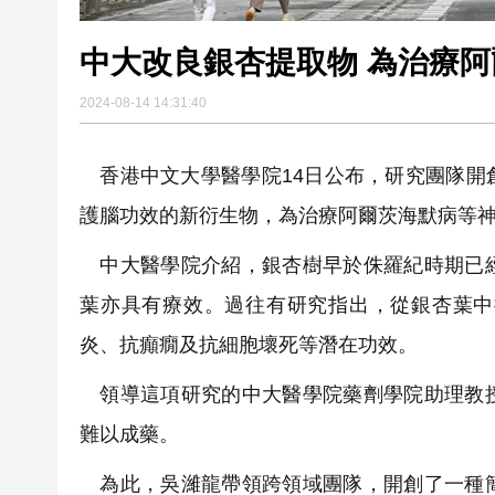
中大改良銀杏提取物 為治療
2024-08-14 14:31:40
香港中文大學醫學院14日公布，研究團隊開
護腦功效的新衍生物，為治療阿爾茨海默病等
中大醫學院介紹，銀杏樹早於侏羅紀時期已經
葉亦具有療效。過往有研究指出，從銀杏葉中
炎、抗癲癇及抗細胞壞死等潛在功效。
領導這項研究的中大醫學院藥劑學院助理教授
難以成藥。
為此，吳濰龍帶領跨領域團隊，開創了一種簡