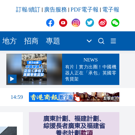
訂報/續訂
廣告服務
PDF電子報
電子報
|
|
|
地方
招商
專題
NEWS
有片丨實力出圈！中國機
器人正在「承包」英國零
售貨架
15:01
14:59
14:55
14:48
14:26