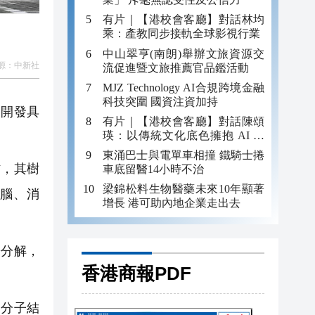
有片｜【港校會客廳】對話林均
乘：產教同步接軌全球影視行業
中山翠亨(南朗)舉辦文旅資源交
源：
中新社
流促進暨文旅推薦官品鑑活動
MJZ Technology AI合規跨境金融
科技突圍 國資注資加持
動開發具
有片｜【港校會客廳】對話陳頌
瑛：以傳統文化底色擁抱 AI 藝
術新發展
東涌巴士與電單車相撞 鐵騎士捲
，其樹
車底留醫14小時不治
梁錦松料生物醫藥未來10年顯著
腦、消
增長 港可助內地企業走出去
分解，
香港商報PDF
分子結