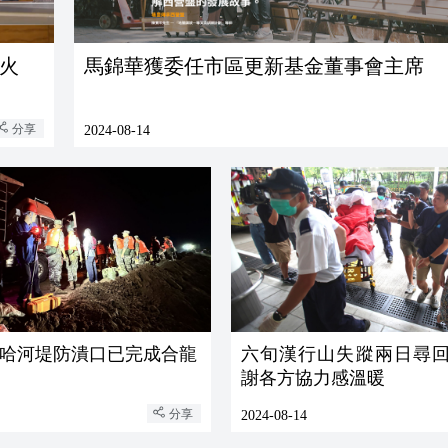
火
馬錦華獲委任市區更新基金董事會主席
分享
2024-08-14
哈河堤防潰口已完成合龍
六旬漢行山失蹤兩日尋回
謝各方協力感溫暖
分享
2024-08-14