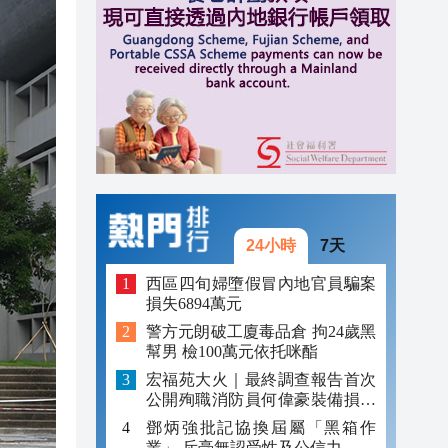
14:22
14:17
14:04
24小時
7天
西區四旬婦墮假冒內地官員騙案
損失6894萬元
警方元朗破工廈毒品倉 拘24歲黑
幫男 檢100萬元依托咪酯
宏福苑大火｜最終調查報告首次
公開殉職消防員何偉豪裝備損毀
照片
鄧炳強批記協換屆屬「黑箱作
業」 斥毫無認受性及公信力