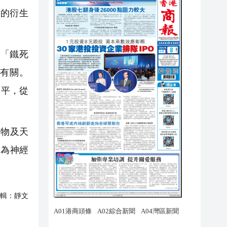
的衍生
在「鐵死
有關。
水平，從
物及天
更為神經
輯：
靜文