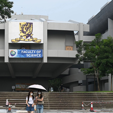
」——慶祝中國共產黨成立105周年名家作品展
引資逾500億
汛防颱風四級應急響應