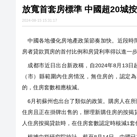
放寬首套房標準 中國超20城
2024-08-15 15:31:17
中國各地優化房地產政策節奏加快。近段時間
房者貸款買房的首付比例和房貸利率得以進一
成都市近日出台新政稱，自2024年8月13
（市）縣範圍內住房情況，無住房的，認定為
的，住房套數相應核減。
6月初蘇州也出台了類似的政策。購房人在所
住房且正在掛牌出售的，辦理新購住房的按揭
人住房按揭貸款時，在住房套數認定時核減1套