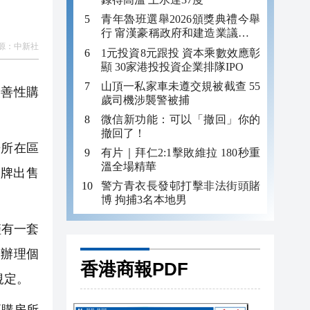
青年魯班選舉2026頒獎典禮今舉
行 甯漢豪稱政府和建造業議會做
好培訓工作
源：
中新社
1元投資8元跟投 資本乘數效應彰
顯 30家港投投資企業排隊IPO
山頂一私家車未遵交規被截查 55
善性購
歲司機涉襲警被捕
微信新功能：可以「撤回」你的
撤回了！
房所在區
有片｜拜仁2:1擊敗維拉 180秒重
溫全場精華
牌出售
警方青衣長發邨打擊非法街頭賭
博 拘捕3名本地男
僅有一套
庭辦理個
香港商報PDF
規定。