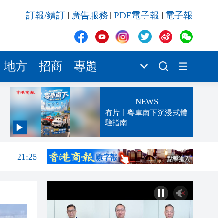
訂報/續訂
廣告服務
PDF電子報
電子報
|
|
|
地方
招商
專題
NEWS
有片丨粵車南下沉浸式體
驗指南
21:55
21:25
21:04
20:52