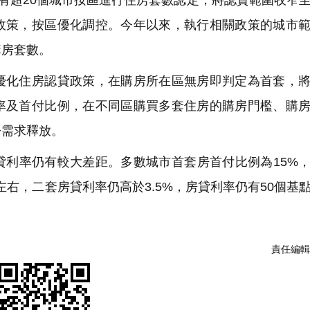
有超20個城市按區進行住房套數認定，將認貸範圍收窄
政策，按區優化調控。今年以來，執行相關政策的城市
購房套數。
化住房認貸政策，在購房所在區無房即判定為首套，將
率及首付比例，在不同區購買多套住房的購房門檻、購
房需求釋放。
利率仍有較大差距。多數城市首套房首付比例為15%
左右，二套房貸利率仍高於3.5%，房貸利率仍有50個基
責任編輯