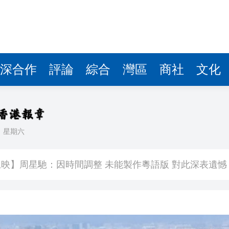
深合作
評論
綜合
灣區
商社
文化
日
星期六
400萬
映】周星馳：因時間調整 未能製作粵語版 對此深表遺憾
署：死者曾投訴樓上狗隻噪音 6月已批准調遷
關閉消毒明早重開