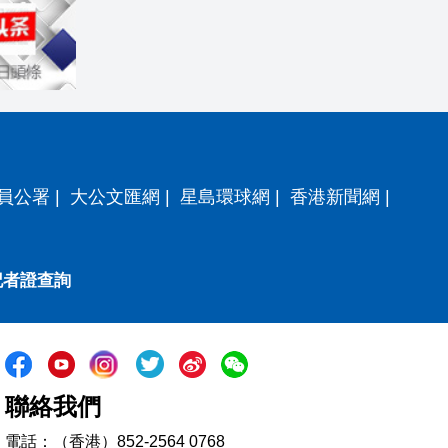
員公署
|
大公文匯網
|
星島環球網
|
香港新聞網
|
記者證查詢
聯絡我們
電話：（香港）852-2564 0768