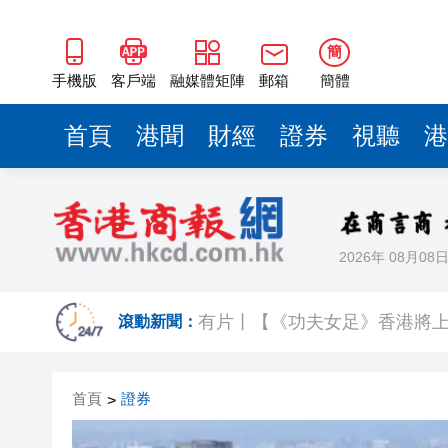
簡
手機版
客戶端
融媒體矩陣
郵箱
簡體
首頁
港聞
財經
證券
視聽
港
2026年 08月08
今晚六合彩頭獎半注中 下期多寶
滾動新聞：
有片丨【《功夫女足》香港將上
黃大仙企圖謀殺及自殺案 房屋
首頁
證券
>
屏山天水圍泳池現嘔吐物 暫時