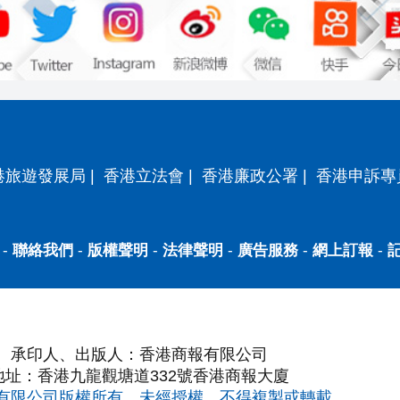
港旅遊發展局
|
香港立法會
|
香港廉政公署
|
香港申訴專
-
聯絡我們
-
版權聲明
-
法律聲明
-
廣告服務
-
網上訂報
-
承印人、出版人：香港商報有限公司
地址：香港九龍觀塘道332號香港商報大廈
有限公司版權所有，未經授權，不得複製或轉載。