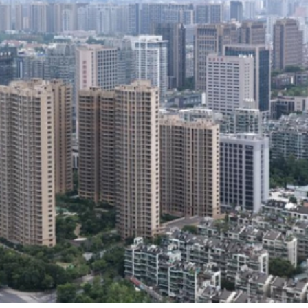
有片丨《功夫女足》將登香港銀幕 周星馳率團隊造勢 劉嘉玲迪麗熱巴等驚喜現身
流活動」圓滿舉行
持 廣西推出港澳遊客門票五折優惠力拓暑期入境市場
蹟 國際消費與出海服務雙輪驅動