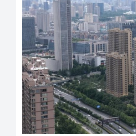
「滬港澳台青少年體育舞蹈交
風雨過後八桂安好｜桂港直航加
相約深圳，見證奇