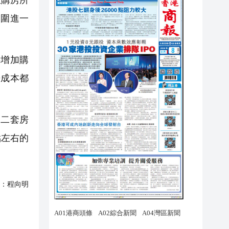
至購房所
範圍進一
增加購
房成本都
，二套房
點左右的
：
程向明