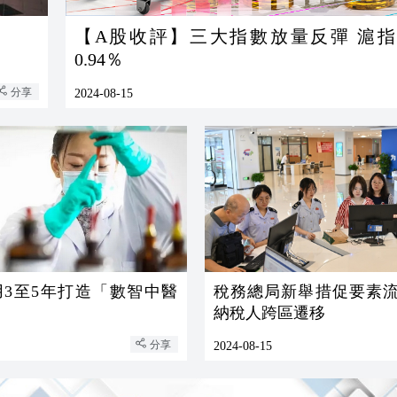
【A股收評】三大指數放量反彈 滬
0.94％
分享
2024-08-15
用3至5年打造「數智中醫
稅務總局新舉措促要素流
納稅人跨區遷移
分享
2024-08-15