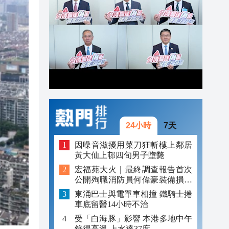
20:34
20:22
20:21
20:17
24小時
7天
因噪音滋擾用菜刀狂斬樓上鄰居
黃大仙上邨四旬男子墮斃
宏福苑大火｜最終調查報告首次
公開殉職消防員何偉豪裝備損毀
照片
東涌巴士與電單車相撞 鐵騎士捲
車底留醫14小時不治
受「白海豚」影響 本港多地中午
錄得高溫 上水達37度