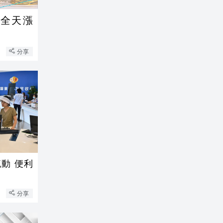
指全天漲
分享
動 便利
分享