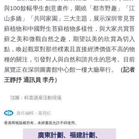
與100餘幅學生創意畫作，圍繞「都市野趣」「江
山多嬌」「共同家園」三大主題，展示深圳常見苔
蘚植物和中國野生苔蘚植物多樣性，與大家共賞苔
蘚之美和微觀自然之趣，期望以美的欣賞為切入
點，喚起觀眾對那些樸素且直接經濟價值不高的物
種的關注，引發對人與自然和諧共生的思考。目前
展覽正在深圳圖書館中心館一樓大廳舉行。
（記者
王靜抒 通訊員 李丹）
頂圖：科普講座活動現場
責任編輯：嚴燕紅
香港商報版權所有，未經書面允許不得使用。