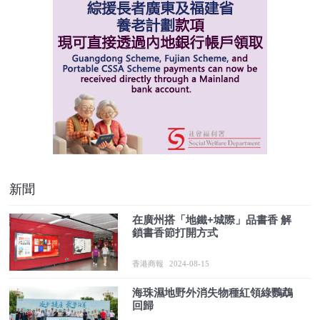
新聞
在廣州搭「地鐵+城際」品書香 解
鎖書香節打開方式
香港商報
2024-08-15
海珠濕地野外消失物種紅領綠鸚鵡
回歸