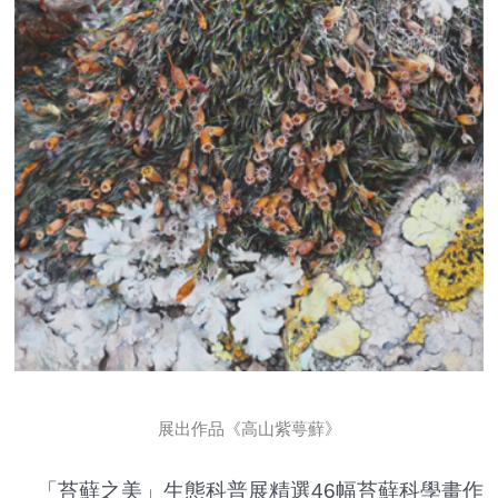
展出作品《高山紫萼蘚》
「苔蘚之美」生態科普展精選46幅苔蘚科學畫作