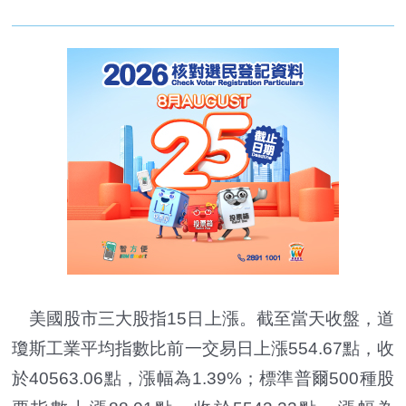
美國股市三大股指15日上漲。截至當天收盤，道
瓊斯工業平均指數比前一交易日上漲554.67點，收
於40563.06點，漲幅為1.39%；標準普爾500種股