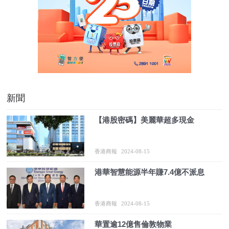
新聞
​【港股密碼】美麗華超多現金
香港商報
2024-08-15
​港華智慧能源半年賺7.4億不派息
香港商報
2024-08-15
​華置逾12億售倫敦物業