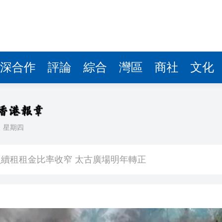
深合作
評論
綜合
灣區
商社
文化
日
星期四
鼠亂舞 網友調侃是「新蒲崗老鼠樂園」
續租租金比率收窄 太古廣場明年轉正
境金服
劃 建研究生專屬書院 提升學習體驗
銀行經理判囚3年