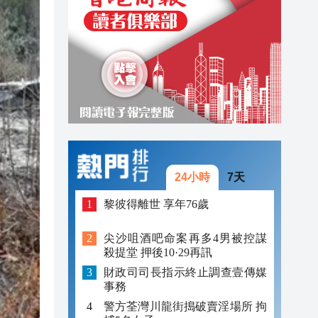
18:15
18:06
18:05
24小時
7天
黎彼得離世 享年76歲
尖沙咀酒吧命案再多4男被控謀
殺提堂 押後10·29再訊
財政司司長指示終止調查壹傳媒
事務
警方荃灣川龍街搗破賣淫場所 拘