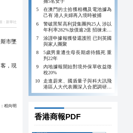
捕5名女子
在澳門的士拾獲相機及電池據為
己有 港人夫婦再入境時被捕
源：
新華社
警破黑幫高利貸集團拘25人 涉以
年利率282%放債逾2億 招徠未成
年追數
涂謹申據報獲發還護照 已到英國
卡斯市墜
與家人團聚
5歲男童遭生母長期虐待餓死 重
判22年
乘客，現
內地據報開始對境外保單收益徵
稅20%
走進蔚來、國盾量子與科大訊飛
港區人大代表團深入合肥調研科
創成果
：
程向明
香港商報PDF