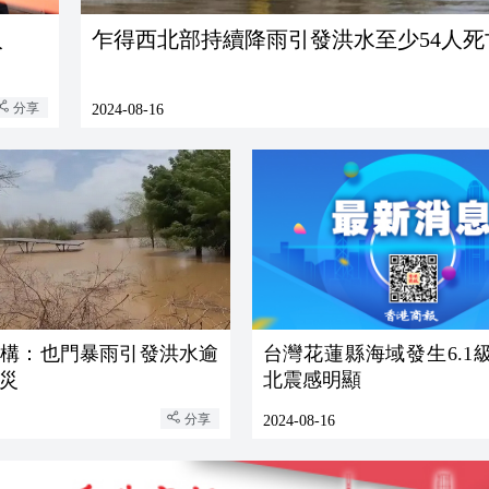
人
乍得西北部持續降雨引發洪水至少54人死
分享
2024-08-16
機構：也門暴雨引發洪水逾
台灣花蓮縣海域發生6.1
受災
北震感明顯
分享
2024-08-16