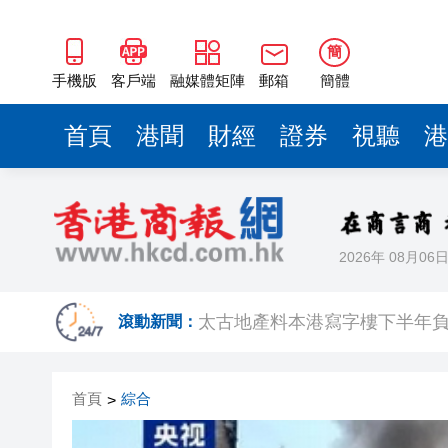
簡
手機版
客戶端
融媒體矩陣
郵箱
簡體
首頁
港聞
財經
證券
視聽
港
2026年 08月06
有片丨新蒲崗唐樓樓梯間驚現群
滾動新聞：
太古地產料本港寫字樓下半年負
【港商觀察】 金融機構搶灘跨
首頁
綜合
>
有片丨中大公布未來五年策略計
涉詐騙投資者逾4億日圓 兩時任