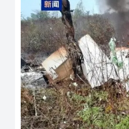
香港女中國書畫家協會會員作
有片丨墨西哥街頭一網紅直播時
有片〡壽司店雪糕「抹」櫃邊 