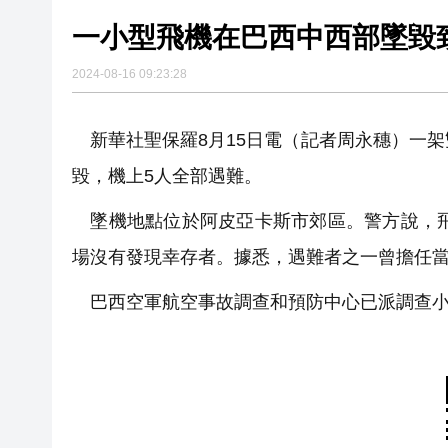
一小型飛機在巴西中西部墜毀
2024-08-16 09:23:28
新華社聖保羅8月15日電（記者周永穗）一架
毀，機上5人全部遇難。
墜機地點位於阿皮亞卡斯市郊區。警方說，飛
場沒有發現幸存者。據悉，遇難者之一曾擔任
巴西空軍航空事故調查和預防中心已派調查小