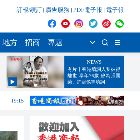
訂報/續訂
廣告服務
PDF電子報
電子報
|
|
|
地方
招商
專題
NEWS
有片丨香港填詞人黎彼得
離世 享年76歲 曾為張國
榮、許冠傑等填詞
19:33
19:15
18:42
18:18
18:16