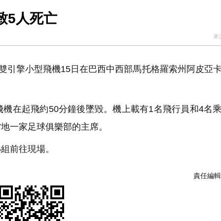
致5人死亡
來
雙引擎小型飛機15日在巴西中西部馬托格羅索州阿皮亞
機在起飛約50分鐘後墜毀。機上載有1名飛行員和4名
當地一家足球俱樂部的主席。
組前往現場。
責任編輯