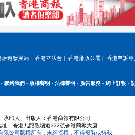
港旅遊發展局
|
香港立法會
|
香港廉政公署
|
香港申訴專
-
聯絡我們
-
版權聲明
-
法律聲明
-
廣告服務
-
網上訂報
-
承印人、出版人：香港商報有限公司
地址：香港九龍觀塘道332號香港商報大廈
有限公司版權所有，未經授權，不得複製或轉載。