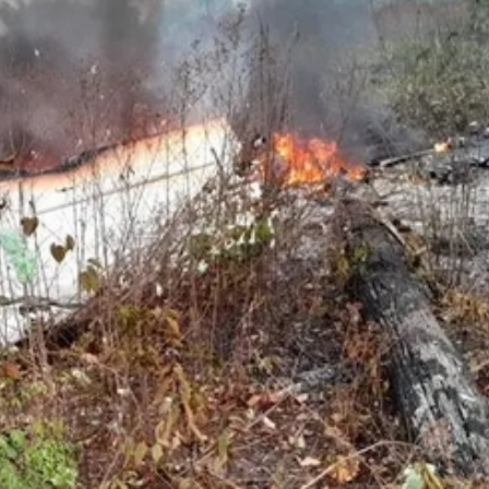
品展開幕
遭槍擊爆頭 當場斃命！
網民：做咩偷食我杯雪糕