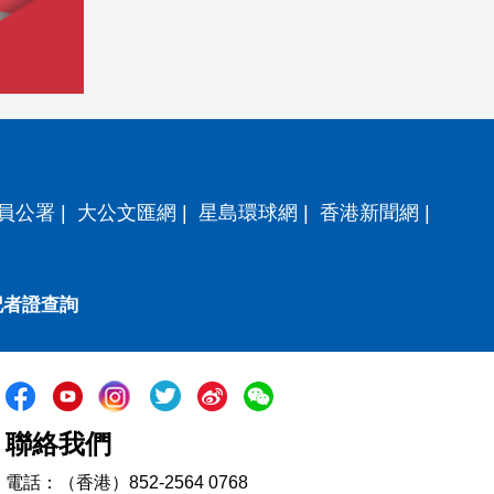
員公署
|
大公文匯網
|
星島環球網
|
香港新聞網
|
記者證查詢
聯絡我們
電話：（香港）852-2564 0768