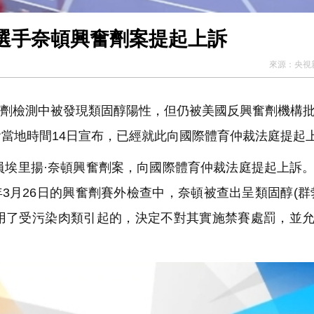
選手奈頓興奮劑案提起上訴
來源：
央視
奮劑檢測中被發現類固醇陽性，但仍被美國反興奮劑機構
當地時間14日宣布，已經就此向國際體育仲裁法庭提起
員埃里揚·奈頓興奮劑案，向國際體育仲裁法庭提起上訴
年3月26日的興奮劑賽外檢查中，奈頓被查出呈類固醇(群
用了受污染肉類引起的，決定不對其實施禁賽處罰，並