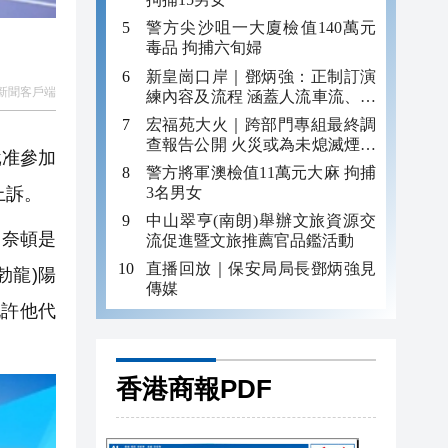
警方尖沙咀一大廈檢值140萬元
毒品 拘捕六旬婦
新皇崗口岸｜鄧炳強：正制訂演
新聞客戶端
練內容及流程 涵蓋人流車流、緊
急應變等
宏福苑大火｜跨部門專組最終調
查報告公開 火災或為未熄滅煙頭
批准參加
引發
警方將軍澳檢值11萬元大麻 拘捕
3名男女
上訴。
中山翠亨(南朗)舉辦文旅資源交
。奈頓是
流促進暨文旅推薦官品鑑活動
直播回放｜保安局局長鄧炳強見
勃龍)陽
傳媒
允許他代
香港商報PDF