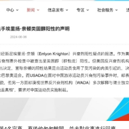
以第4名完賽。賽後他匆匆離開，並未對此事進行回應。