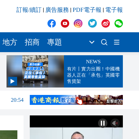
訂報/續訂
廣告服務
PDF電子報
電子報
|
|
|
地方
招商
專題
NEWS
有片丨實力出圈！中國機
器人正在「承包」英國零
售貨架
21:01
20:54
20:39
20:32