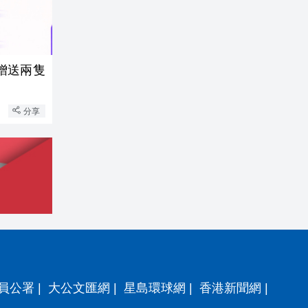
贈送兩隻
分享
員公署
|
大公文匯網
|
星島環球網
|
香港新聞網
|