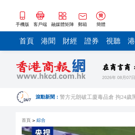
簡
手機版
客戶端
融媒體矩陣
郵箱
簡體
首頁
港聞
財經
證券
視聽
港
2026年 08月07
有片丨港產AI餐飲服務系統 機
滾動新聞：
警方元朗破工廈毒品倉 拘24歲黑
市場料美聯儲年底前加息概率超
首頁
綜合
>
相約深圳 見證奇蹟 | 科技坐