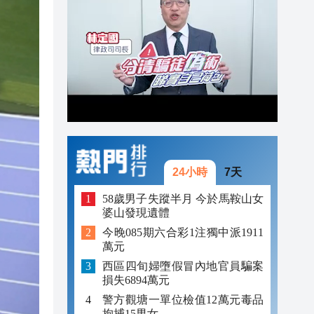
20:23
19:44
19:38
19:25
24小時
7天
58歲男子失蹤半月 今於馬鞍山女
婆山發現遺體
今晚085期六合彩1注獨中派1911
萬元
西區四旬婦墮假冒內地官員騙案
損失6894萬元
警方觀塘一單位檢值12萬元毒品
拘捕15男女