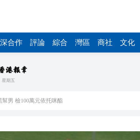
深合作
評論
綜合
灣區
商社
文化
日
星期五
場首度登場 旅客讚方便精準
幫男 檢100萬元依托咪酯
80%
進車廂，公交開成了深圳創新「流動名片」