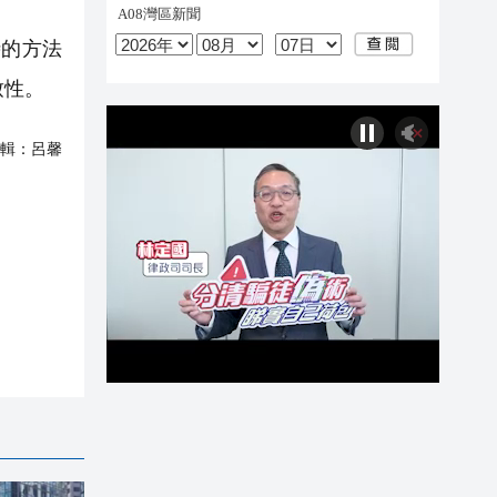
時的方法
致性。
輯：
呂馨