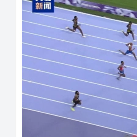
無人駕駛駛入嶺南水鄉 19國青
港產AI餐飲服務系統 機場首度
港區人大代表團考察安徽蕪湖 
從批評鮑威爾到頻繁致電沃什 