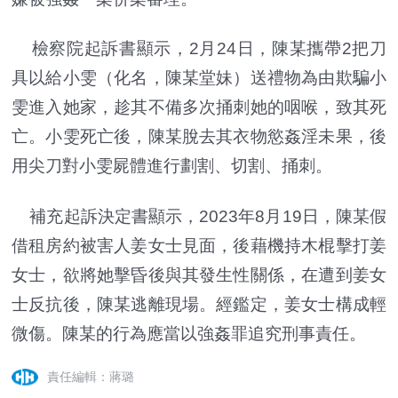
檢察院起訴書顯示，2月24日，陳某攜帶2把刀
具以給小雯（化名，陳某堂妹）送禮物為由欺騙小
雯進入她家，趁其不備多次捅刺她的咽喉，致其死
亡。小雯死亡後，陳某脫去其衣物慾姦淫未果，後
用尖刀對小雯屍體進行劃割、切割、捅刺。
補充起訴決定書顯示，2023年8月19日，陳某假
借租房約被害人姜女士見面，後藉機持木棍擊打姜
女士，欲將她擊昏後與其發生性關係，在遭到姜女
士反抗後，陳某逃離現場。經鑑定，姜女士構成輕
微傷。陳某的行為應當以強姦罪追究刑事責任。
責任編輯：蔣璐