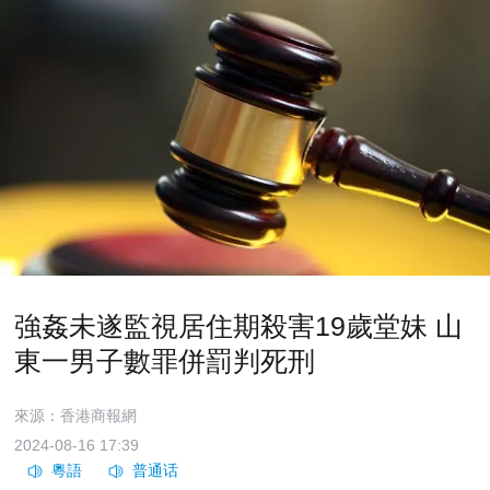
強姦未遂監視居住期殺害19歲堂妹 山
東一男子數罪併罰判死刑
來源：香港商報網
2024-08-16 17:39