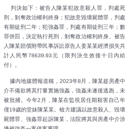
判決如下：被告人陳某犯故意殺人罪，判處死
刑，剝奪政治權利終身；犯故意毀壞屍體罪，判處
有期徒刑二年；犯強姦罪，判處有期徒刑三年；數
罪併罰，決定執行死刑，剝奪政治權利終身。被告
人陳某賠償附帶民事訴訟原告人姜某某經濟損失共
計人民幣78639.93元（限判決生效後十日內給
付）。
據內地媒體報道稱，2023年8月，陳某趁房產中
介不備欲將其打暈實施強姦，強姦未遂後逃跑，未
被批捕。今年2月，陳某在監視居住期殺害自己年
僅19歲的堂妹陳某某。檢方建議以故意殺人、毀壞
屍體罪、強姦罪起訴陳某，法院將其與房產中介涉
嫌被強姦一案併案審理。