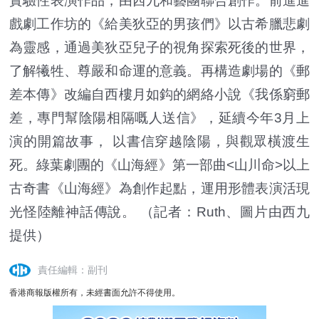
實驗性表演作品，由西九和藝團聯合創作。前進進
戲劇工作坊的《給美狄亞的男孩們》以古希臘悲劇
為靈感，通過美狄亞兒子的視角探索死後的世界，
了解犧牲、尊嚴和命運的意義。再構造劇場的《郵
差本傳》改編自西樓月如鈎的網絡小說《我係窮郵
差，專門幫陰陽相隔嘅人送信》，延續今年3月上
演的開篇故事， 以書信穿越陰陽，與觀眾橫渡生
死。綠葉劇團的《山海經》第一部曲<山川命>以上
古奇書《山海經》為創作起點，運用形體表演活現
光怪陸離神話傳說。 （記者：Ruth、圖片由西九
提供）
責任編輯：副刊
香港商報版權所有，未經書面允許不得使用。