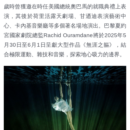
歲時曾獲邀在時任美國總統奧巴馬的就職典禮上表
演，其後於荷里活露天劇場、甘迺迪表演藝術中
心、卡內基音樂廳等多個著名場地演出。巴黎夏約
宮國家劇院總監Rachid Ouramdane將於2025年5
月30日至6月1日呈獻大型作品《無涯之軀》，結
合極限運動、雜技和音樂，探索地心吸力的邊界。