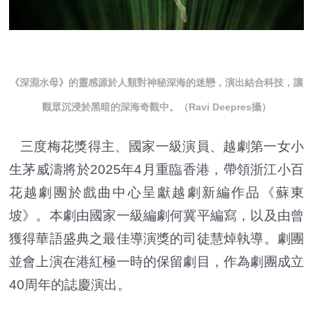
《深淵水母》的靈感源於人類對神秘深海的迷戀，演出結合科技，讓
觀眾沉浸於黑暗的深海奇觀中。（Ravi Deepres攝）
三度梅花獎得主、國家一級演員、越劇第一女小
生茅威濤將於2025年4月重臨香港，帶領浙江小百
花越劇團於戲曲中心呈獻越劇新編作品《蘇東
坡》。本劇由國家一級編劇何冀平編寫，以及由曾
獲得華語盛典之最佳導演獎的司徒慧焯執導。劇團
並會上演在港紅極一時的保留劇目，作為劇團成立
40周年的誌慶演出。