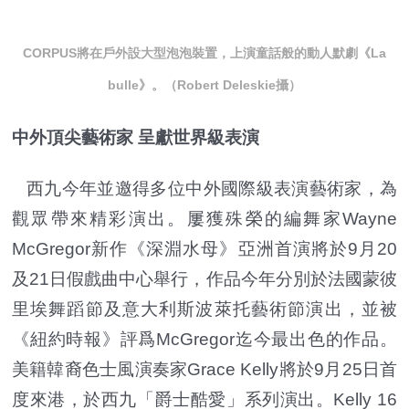
CORPUS將在戶外設大型泡泡裝置，上演童話般的動人默劇《La
bulle》。（Robert Deleskie攝）
中外頂尖藝術家 呈獻世界級表演
西九今年並邀得多位中外國際級表演藝術家，為
觀眾帶來精彩演出。屢獲殊榮的編舞家Wayne
McGregor新作《深淵水母》亞洲首演將於9月20
及21日假戲曲中心舉行，作品今年分別於法國蒙彼
里埃舞蹈節及意大利斯波萊托藝術節演出，並被
《紐約時報》評爲McGregor迄今最出色的作品。
美籍韓裔色士風演奏家Grace Kelly將於9月25日首
度來港，於西九「爵士酷愛」系列演出。Kelly 16