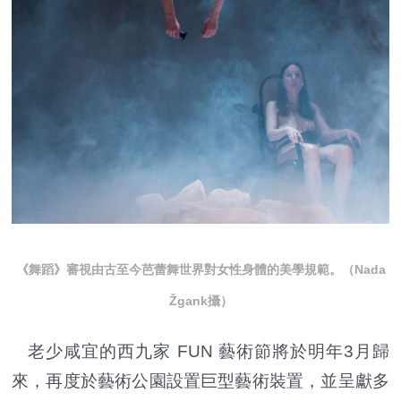
《舞蹈》審視由古至今芭蕾舞世界對女性身體的美學規範。（Nada
Žgank攝）
老少咸宜的西九家 FUN 藝術節將於明年3月歸
來，再度於藝術公園設置巨型藝術裝置，並呈獻多