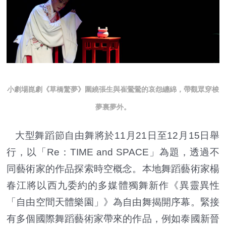
小劇場崑劇《草橋驚夢》圍繞張生與崔鶯鶯的哀怨纏綿，帶觀眾穿梭
夢裏夢外。
大型舞蹈節自由舞將於11月21日至12月15日舉
行，以「Re：TIME and SPACE」為題，透過不
同藝術家的作品探索時空概念。本地舞蹈藝術家楊
春江將以西九委約的多媒體獨舞新作《異靈異性
「自由空間天體樂園」》為自由舞揭開序幕。緊接
有多個國際舞蹈藝術家帶來的作品，例如泰國新晉