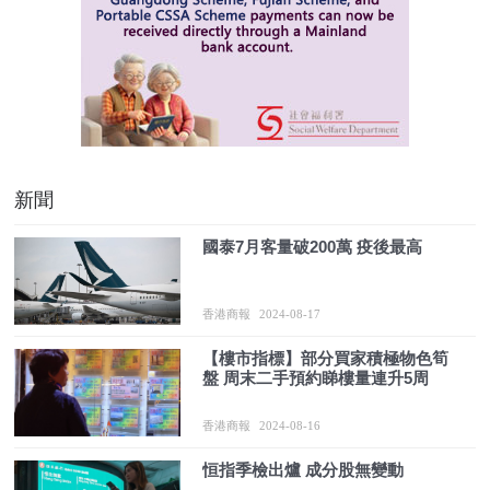
新聞
國泰7月客量破200萬 疫後最高
香港商報
2024-08-17
​【樓市指標】部分買家積極物色筍
盤 周末二手預約睇樓量連升5周
香港商報
2024-08-16
​恒指季檢出爐 成分股無變動