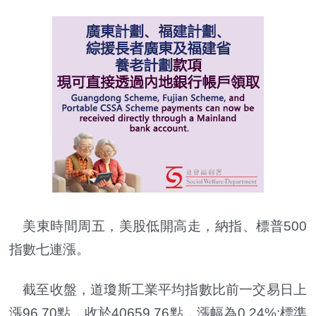
美東時間周五，美股低開高走，納指、標普500
指數七連漲。
截至收盤，道瓊斯工業平均指數比前一交易日上
漲96.70點，收於40659.76點，漲幅為0.24%;標準