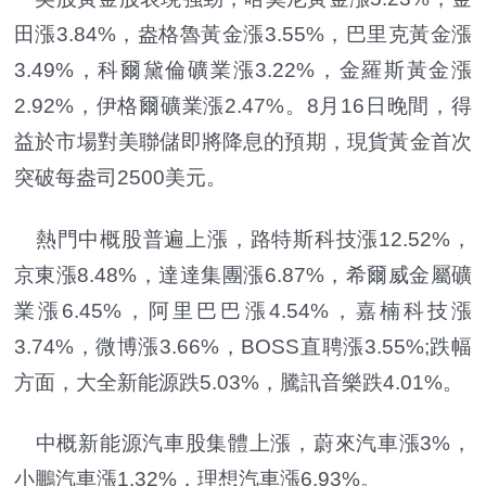
田漲3.84%，盎格魯黃金漲3.55%，巴里克黃金漲
3.49%，科爾黛倫礦業漲3.22%，金羅斯黃金漲
2.92%，伊格爾礦業漲2.47%。8月16日晚間，得
益於市場對美聯儲即將降息的預期，現貨黃金首次
突破每盎司2500美元。
熱門中概股普遍上漲，路特斯科技漲12.52%，
京東漲8.48%，達達集團漲6.87%，希爾威金屬礦
業漲6.45%，阿里巴巴漲4.54%，嘉楠科技漲
3.74%，微博漲3.66%，BOSS直聘漲3.55%;跌幅
方面，大全新能源跌5.03%，騰訊音樂跌4.01%。
中概新能源汽車股集體上漲，蔚來汽車漲3%，
小鵬汽車漲1.32%，理想汽車漲6.93%。