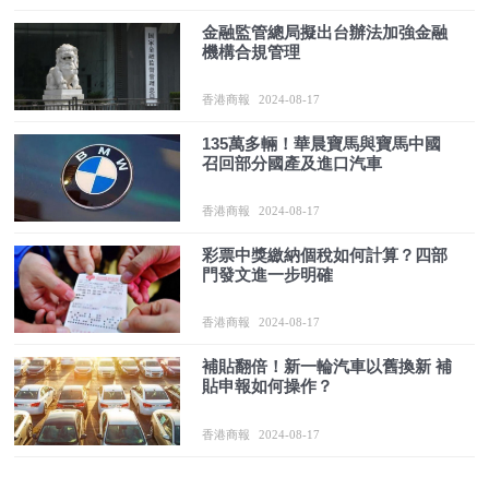
金融監管總局擬出台辦法加強金融
機構合規管理
香港商報
2024-08-17
135萬多輛！華晨寶馬與寶馬中國
召回部分國產及進口汽車
香港商報
2024-08-17
彩票中獎繳納個稅如何計算？四部
門發文進一步明確
香港商報
2024-08-17
補貼翻倍！新一輪汽車以舊換新 補
貼申報如何操作？
香港商報
2024-08-17