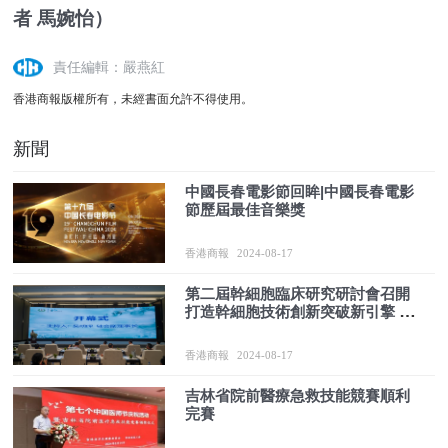
者 馬婉怡）
責任編輯：嚴燕紅
香港商報版權所有，未經書面允許不得使用。
新聞
中國長春電影節回眸|中國長春電影
節歷屆最佳音樂獎
香港商報
2024-08-17
第二屆幹細胞臨床研究研討會召開
打造幹細胞技術創新突破新引擎 推
動生物醫藥產業高質量發展
香港商報
2024-08-17
吉林省院前醫療急救技能競賽順利
完賽