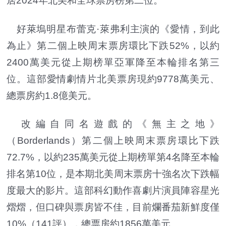
居2024年北美和全球票房榜第二位。
好萊塢明星布蕾克·萊弗利主演的《愛情，到此
為止》第二個上映周末票房環比下跌52%，以約
2400萬美元從上期榜單亞軍降至本輪排名第三
位。這部愛情劇情片北美票房現約9778萬美元、
總票房約1.8億美元。
改編自同名遊戲的《無主之地》
（Borderlands）第二個上映周末票房環比下跌
72.7%，以約235萬美元從上期榜單第4名降至本輪
排名第10位，是本期北美周末票房十強名次下跌幅
度最大的影片。這部科幻動作喜劇片演員陣容星光
熠熠，但口碑與票房皆不佳，目前爛番茄新鮮度僅
10%（141評），總票房約1856萬美元。