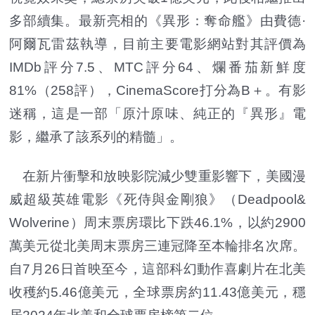
多部續集。最新亮相的《異形：奪命艦》由費德·
阿爾瓦雷茲執導，目前主要電影網站對其評價為
IMDb評分7.5、MTC評分64、爛番茄新鮮度
81%（258評），CinemaScore打分為B＋。有影
迷稱，這是一部「原汁原味、純正的『異形』電
影，繼承了該系列的精髓」。
在新片衝擊和放映影院減少雙重影響下，美國漫
威超級英雄電影《死侍與金剛狼》（Deadpool&
Wolverine）周末票房環比下跌46.1%，以約2900
萬美元從北美周末票房三連冠降至本輪排名次席。
自7月26日首映至今，這部科幻動作喜劇片在北美
收穫約5.46億美元，全球票房約11.43億美元，穩