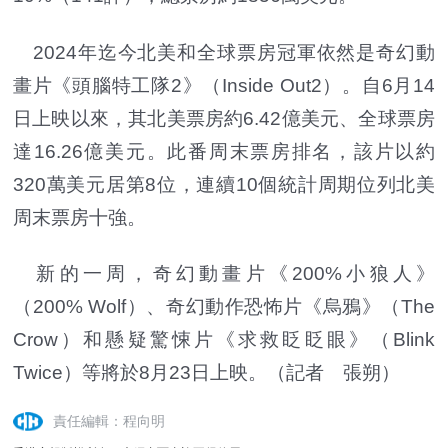
2024年迄今北美和全球票房冠軍依然是奇幻動
畫片《頭腦特工隊2》（Inside Out2）。自6月14
日上映以來，其北美票房約6.42億美元、全球票房
達16.26億美元。此番周末票房排名，該片以約
320萬美元居第8位，連續10個統計周期位列北美
周末票房十強。
新的一周，奇幻動畫片《200%小狼人》
（200% Wolf）、奇幻動作恐怖片《烏鴉》（The
Crow）和懸疑驚悚片《求救眨眨眼》（Blink
Twice）等將於8月23日上映。（記者 張朔）
責任編輯：程向明