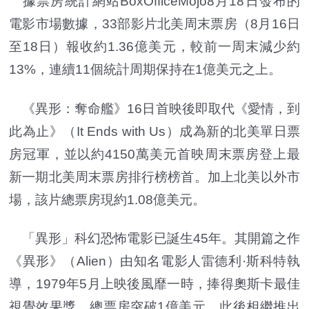
據票房統計網站BoxOfficeMojo8月18日發布的
電影市場數據，33部影片北美周末票房（8月16日
至18日）報收約1.36億美元，較前一周末減少約
13%，連續11個統計周期保持在1億美元之上。
《異形：奪命艦》16日首映後即取代《愛情，到
此為止》（It Ends with Us）成為新的北美單日票
房冠軍，並以約4150萬美元首映周末票房登上最
新一期北美周末票房排行榜榜首。加上北美以外市
場，該片總票房現約1.08億美元。
「異形」科幻恐怖電影已誕生45年。其開篇之作
《異形》（Alien）由知名電影人雷德利·斯科特執
導，1979年5月上映後風靡一時，捧得奧斯卡最佳
視覺效果獎，總票房突破1億美元，此後相繼推出