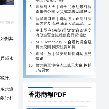
宏福苑大火｜跨部門專組最終調
查報告公開 火災或為未熄滅煙頭
引發
新皇崗口岸｜鄧炳強：正制訂演
香港商報網
練內容及流程 涵蓋人流車流、緊
急應變等
中山翠亨(南朗)舉辦文旅資源交
流促進暨文旅推薦官品鑑活動
開始對其
MJZ Technology AI合規跨境金融
科技突圍 國資注資加持
直播回放｜保安局局長鄧炳強見
羅兵咸永
傳媒
警方將軍澳檢值11萬元大麻 拘捕
3名男女
的審計。
兵咸永道
香港商報PDF
國銀行和