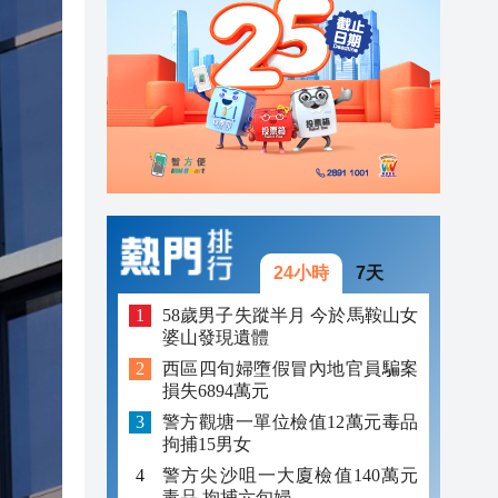
23:38
23:29
23:21
24小時
7天
58歲男子失蹤半月 今於馬鞍山女
婆山發現遺體
西區四旬婦墮假冒內地官員騙案
損失6894萬元
警方觀塘一單位檢值12萬元毒品
拘捕15男女
警方尖沙咀一大廈檢值140萬元
毒品 拘捕六旬婦