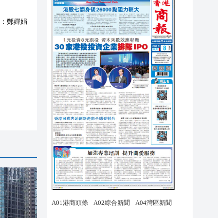
：
鄭嬋娟