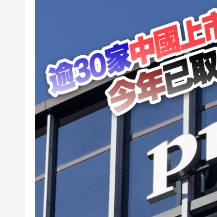
社署籲市民提防偽冒社署通訊
李家超：鼓勵保險業開發跨境產
車路士主帥星