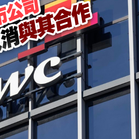
程式賬戶
品 便利灣區居民
將粉嶺揮桿 為香港行畫圓滿句號