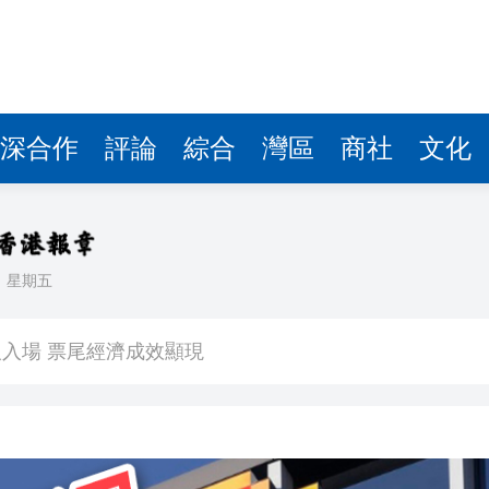
深合作
評論
綜合
灣區
商社
文化
日
星期五
看大結局：感激愛回家助走出低谷 不捨大家庭
人入場 票尾經濟成效顯現
圓廠
銀髮男團「大四喜」：十年深厚情誼 有歡亦有淚 緬懷