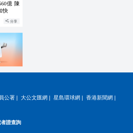
60億 陳
加快
分享
員公署
|
大公文匯網
|
星島環球網
|
香港新聞網
|
記者證查詢