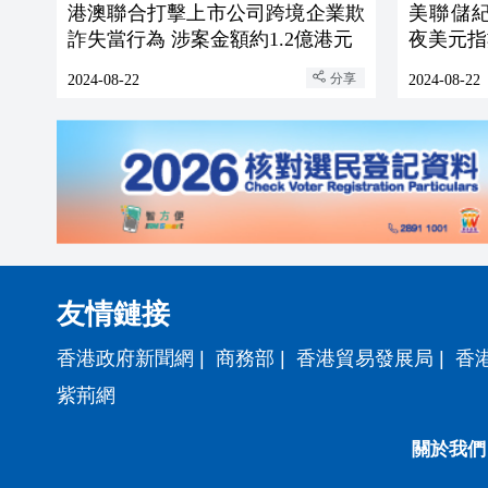
港澳聯合打擊上市公司跨境企業欺
美聯儲
詐失當行為 涉案金額約1.2億港元
夜美元指
分享
2024-08-22
2024-08-22
友情鏈接
香港政府新聞網
|
商務部
|
香港貿易發展局
|
香
紫荊網
關於我們