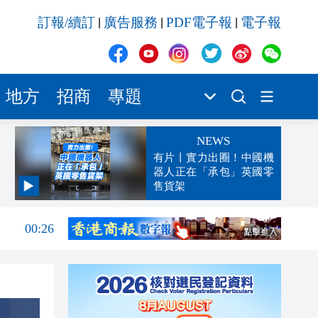
訂報/續訂
廣告服務
PDF電子報
電子報
|
|
|
地方
招商
專題
NEWS
有片丨實力出圈！中國機
器人正在「承包」英國零
售貨架
00:45
00:26
00:16
「豹
23:58
23:45