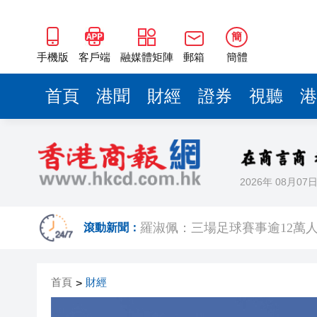
簡
手機版
客戶端
融媒體矩陣
郵箱
簡體
首頁
港聞
財經
證券
視聽
港
2026年 08月07
有片｜楊明莊思明大婚後急返港
滾動新聞：
羅淑佩：三場足球賽事逾12萬
SK海力士斥逾3000億建兩座晶
首頁
財經
>
有片丨【《愛回家》迎大結局】
叔」黎彼得
入境處反非法勞工行動拘12人