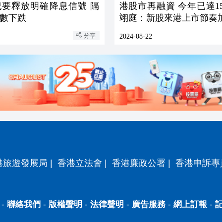
紀要釋放明確降息信號 隔
港股市再融資 今年已達15
數下跌
翊庭：新股來港上市節奏
分享
2024-08-22
港旅遊發展局
|
香港立法會
|
香港廉政公署
|
香港申訴專
-
聯絡我們
-
版權聲明
-
法律聲明
-
廣告服務
-
網上訂報
-