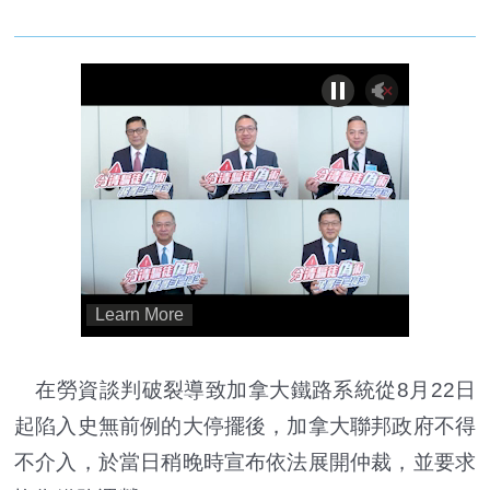
在勞資談判破裂導致加拿大鐵路系統從8月22日
起陷入史無前例的大停擺後，加拿大聯邦政府不得
不介入，於當日稍晚時宣布依法展開仲裁，並要求