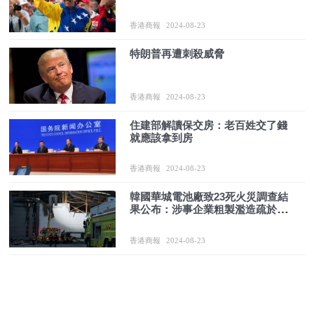
香港商報
2024-08-23
特朗普再遭刺殺威脅
香港商報
2024-08-23
住建部解讀保交房：老百姓交了錢
就應該拿到房
香港商報
2024-08-23
韓國華城電池廠致23死火災調查結
果公布：涉事企業粗製濫造疏於管
理
香港商報
2024-08-23