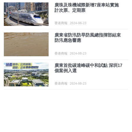
廣珠及珠機城際新增7座車站實施
計次票、定期票
香港商報
2024-08-23
廣東省防汛防旱防風總指揮部結束
防汛應急響應
香港商報
2024-08-23
廣東首批碳達峰碳中和試點 深圳17
個案例入選
香港商報
2024-08-23