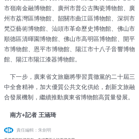
市嶺南金融博物館、廣州市普公古陶瓷博物館、廣
州市荔灣區博物館、韶關市曲江區博物館、深圳市
梵亞藝術博物館、汕頭市革命歷史博物館、佛山市
順德區清暉園博物館、佛山市高明區博物館、開平
市博物館、恩平市博物館、陽江市十八子音響博物
館、陽江市陽江漆器博物館。
下一步，廣東省文旅廳將學習貫徹黨的二十屆三
中全會精神，加大優質公共文化供給，創新文旅融
合發展機制，繼續推動廣東省博物館高質量發展。
南方+記者 王涵琦
責任編輯：朱劍明