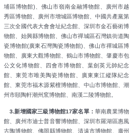
埔區博物館)、佛山市嶺南金融博物館、廣州市越
秀區博物館、廣州市增城區博物館、中國共產黨第
三次全國代表大會會址紀念館、深圳市金石藝術博
物館、始興縣博物館、佛山市禪城區石灣鎮街道陶
瓷博物館(廣東石灣陶瓷博物館)、佛山市禪城區博
物館、廣東大觀博物館、鶴山市博物館、肇慶市包
公文化博物館、四會市博物館、葉劍英元帥紀念
館、東莞市唯美陶瓷博物館、廣東東江縱隊紀念
館、東莞市福木源紫檀博物館、中山市博物館、潮
州市頤陶軒潮州窯博物館、南漢二陵博物館。
3.新增國家三級博物館17家名單：
華南農業博物
館、廣州市迪士普音響博物館、深圳市羅湖區惠風
古陶博物館、佛岡縣博物館、清遠市博物館、廣州