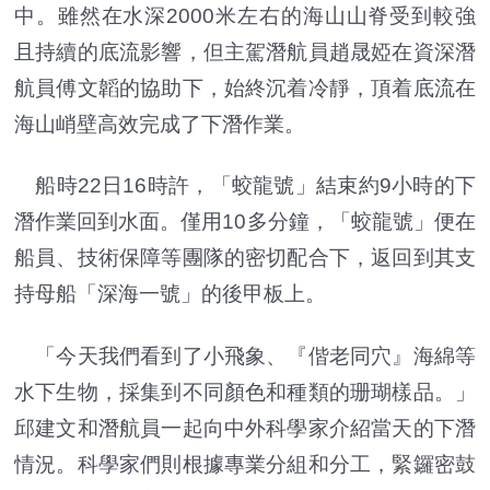
中。雖然在水深2000米左右的海山山脊受到較強
且持續的底流影響，但主駕潛航員趙晟婭在資深潛
航員傅文韜的協助下，始終沉着冷靜，頂着底流在
海山峭壁高效完成了下潛作業。
船時22日16時許，「蛟龍號」結束約9小時的下
潛作業回到水面。僅用10多分鐘，「蛟龍號」便在
船員、技術保障等團隊的密切配合下，返回到其支
持母船「深海一號」的後甲板上。
「今天我們看到了小飛象、『偕老同穴』海綿等
水下生物，採集到不同顏色和種類的珊瑚樣品。」
邱建文和潛航員一起向中外科學家介紹當天的下潛
情況。科學家們則根據專業分組和分工，緊鑼密鼓