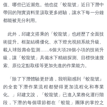
值、哪些已近瀕危。他也從「蛟龍號」近日下潛中
帶回的翔實資料里汲取更多經驗，讓水下每一分鐘
都能被充分利用。
此外，邱建文搭乘的「蛟龍號」也經歷了全面技
術提升。框架結構優化、水下燈光視頻系統升級、
載人球殼壽命監測……6個大項28個小項的技術升
級，讓「蛟龍號」具備水下精細探測、目標快速搜
索、原位定點取樣等更加先進的作業能力。
「除了下潛體驗更舒適，我明顯感到『蛟龍號』
的全套下潛作業流程都變得更加流程化和專業
化。」邱建文說，「蛟龍號」已進入業務化運行階
段，下潛的每個環節都在「蛟龍」團隊的掌控之