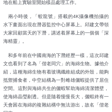
地在船上實驗室開始樣品處理工作。
兩小時後，「蛟龍號」搭載的4K攝像機拍攝的
水下畫面出現在潛器監控中心屏幕上。邱建文帶領
大家回顧當天的下潛，講述着屏幕上的一個個「深
海精靈」。
和多年前在中國南海的下潛經歷一樣，這次邱建
文也看到了名為「偕老同穴」的海綿生物。據他介
紹，這種海綿生物有着玻璃纖維組成的外殼，能夠
抵禦捕食者，中空結構為一對雌雄儷蝦提供了居住
空間。這對與海綿共生的儷蝦幫助海綿清潔體壁，
使海綿晶瑩剔透。但是隨着慢慢長大，儷蝦終有一
天會困在海綿的複雜結構中無法游出，故名「偕老