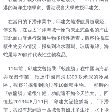
港的海洋生物學家、香港浸會大學教授邱建文。
在當日的下潛作業中，邱建文隨潛航員趙晟婭、
傅文韜，在西太平洋海域一座尚未正式命名的海山
西北面山脊進行深海生物多樣性調查，觀察拍攝底
棲生物分布情況，採集到冷水珊瑚、玻璃海綿、海
蛇尾等20餘件代表性生物樣品。
11年前，邱建文曾搭乘「蛟龍號」在中國南海參
與深潛作業，抵達中國南海1300多米深的冷泉
區，觀察並採集到貽貝等10餘種生物。「那時的
『蛟龍號』還很年輕，功能遠不如今天強大。」回
憶起2013年6月19日，邱建文記憶猶新，「下潛
前，我沒有想到這一區域會有如此多生物，水下場