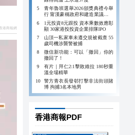
青年魯班選舉2026頒獎典禮今舉
行 甯漢豪稱政府和建造業議會做
好培訓工作
1元投資8元跟投 資本乘數效應彰
香港商報網
顯 30家港投投資企業排隊IPO
山頂一私家車未遵交規被截查 55
歲司機涉襲警被捕
微信新功能：可以「撤回」你的
撤回了！
有片｜拜仁2:1擊敗維拉 180秒重
溫全場精華
警方青衣長發邨打擊非法街頭賭
博 拘捕3名本地男
香港商報PDF