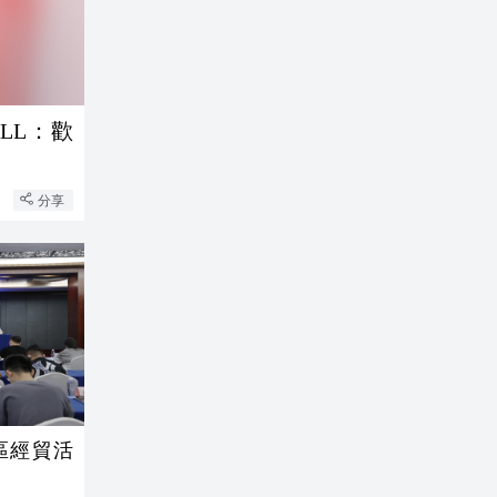
LL：歡
分享
灣區經貿活