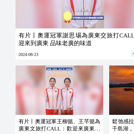
有片丨奧運冠軍謝思埸為廣東交旅打CAL
迎來到廣東 品味老廣的味道
2024-08-23
有片丨奧運冠軍王柳懿、王芊懿為
鬆弛感
廣東文旅打CALL：歡迎來廣東感
千島湖，