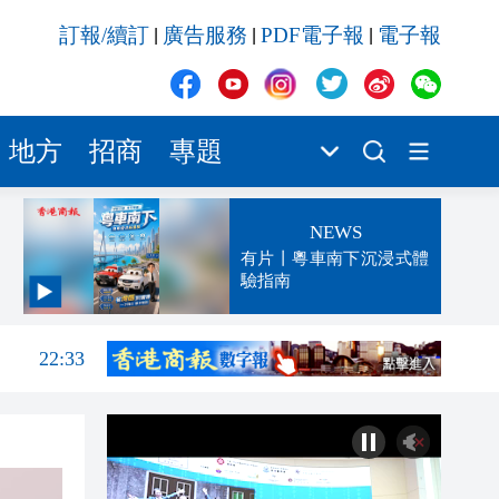
訂報/續訂
廣告服務
PDF電子報
電子報
|
|
|
地方
招商
專題
NEWS
有片丨粵車南下沉浸式體
驗指南
22:51
22:33
22:28
22:18
22:15