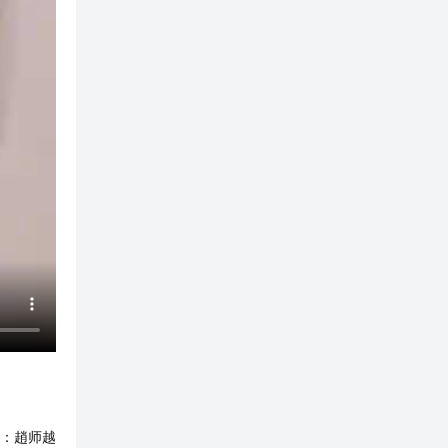
：
趙师越