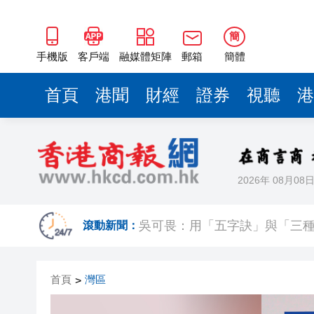
簡
手機版
客戶端
融媒體矩陣
郵箱
簡體
首頁
港聞
財經
證券
視聽
港
2026年 08月08
107支隊伍，持續5日，中國合
吳可畏：用「五字訣」與「三
滾動新聞：
有片丨迪麗熱巴跟星爺學粵語
首頁
灣區
>
澤連斯基：與美達成「愛國者
​港航快運取消多班航班 高鐵8