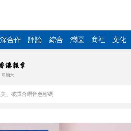
深合作
評論
綜合
灣區
商社
文化
日
星期六
唱協會第19屆合唱節在中山啟幕
種美」破譯合唱音色密碼
：盼《功夫女足》觀眾看得開心
」導彈供應協議
班車次取消