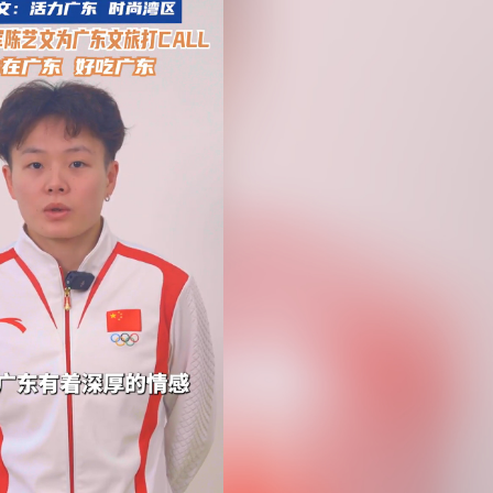
400萬
映】周星馳：因時間調整 未能製作粵語版 對此深表遺憾
署：死者曾投訴樓上狗隻噪音 6月已批准調遷