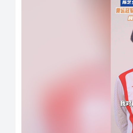
今晚六合彩頭獎半注中 下期多寶
有片丨【《功夫女足》香港將上
黃大仙企圖謀殺及自殺案 房屋