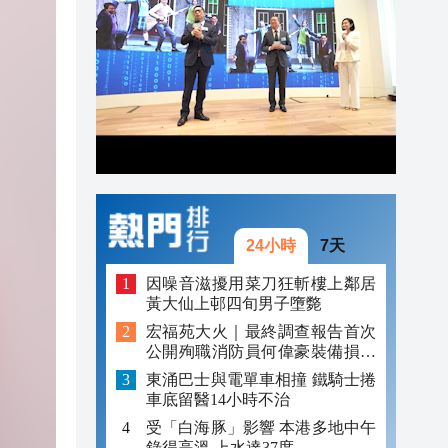
21:55
21:25
21:04
24小時
7天
因噪音滋擾用菜刀狂斬樓上鄰居
黃大仙上邨四旬男子墮斃
宏福苑大火｜最終調查報告首次
公開殉職消防員何偉豪裝備損毀
照片
東涌巴士與電單車相撞 鐵騎士捲
車底留醫14小時不治
受「白海豚」影響 本港多地中午
錄得高溫 上水達37度