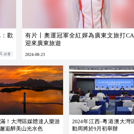
L：歡
有片丨奧運冠軍全紅嬋為廣東文旅打CA
迎來廣東旅遊
分享
2024-08-23
拉滿！大灣區媒體達人樂游
2024年江西-粵港澳大
邂逅醉美山光水色
動周將於9月初舉辦