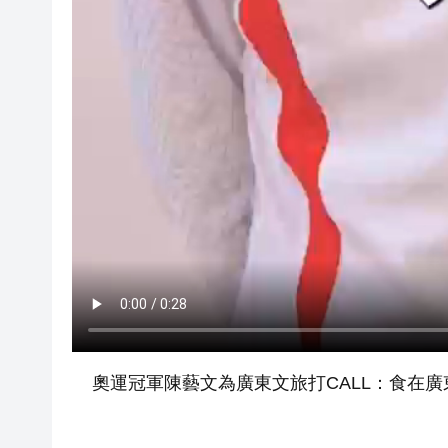
奧運冠軍陳藝文為廣東文旅打CALL：食在廣