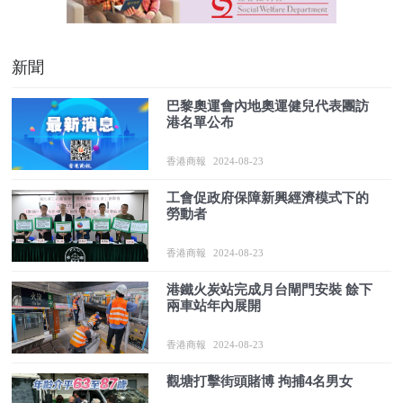
新聞
巴黎奧運會內地奧運健兒代表團訪
港名單公布
香港商報
2024-08-23
工會促政府保障新興經濟模式下的
勞動者
香港商報
2024-08-23
港鐵火炭站完成月台閘門安裝 餘下
兩車站年內展開
香港商報
2024-08-23
觀塘打擊街頭賭博 拘捕4名男女