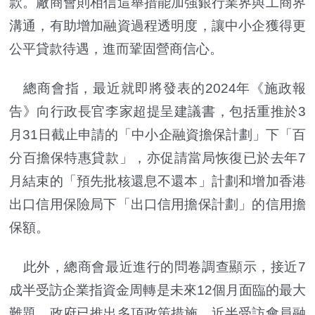
款。廠商會則相信這舉措能加強銀行業界與工商界
溝通，有助增加融資過程透明度，讓中小企獲得更
公平貸款待遇，進而鞏固營商信心。
總商會指，最近就即將發表的2024年《施政報
告》向行政長官李家超提呈建議書，包括重推於3
月31日截止申請的「中小企融資擔保計劃」下「百
分百擔保特惠貸款」，亦促請當局恢復已於去年7
月結束的「預先批核還息不還本」計劃和增加香港
出口信用保險局下「出口信用擔保計劃」的信用擔
保額。
此外，總商會最近進行的問卷調查顯示，接近7
成半受訪企業指資金周轉是未來12個月面臨的最大
難題，政府已推出多項政策措施，近半受訪會員融