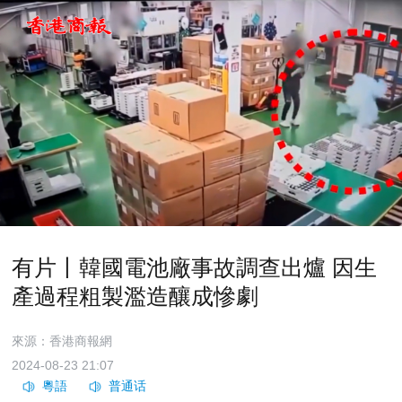
有片丨韓國電池廠事故調查出爐 因生
產過程粗製濫造釀成慘劇
來源：香港商報網
2024-08-23 21:07