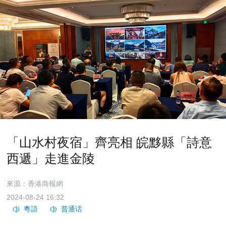
「山水村夜宿」齊亮相 皖黟縣「詩意
西遞」走進金陵
來源：香港商報網
2024-08-24 16:32