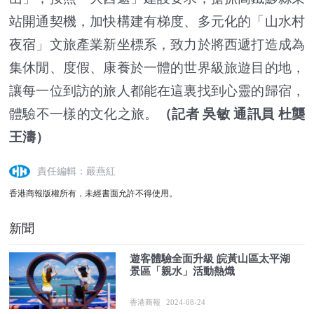
站開通契機，加快構建有梯度、多元化的「山水村
夜宿」文旅產業新坐標系，致力於將西遞打造成為
集休閒、度假、康養於一體的世界級旅遊目的地，
讓每一位到訪的旅人都能在這裏找到心靈的歸宿，
體驗不一樣的文化之旅。
（記者 吳敏 通訊員 杜龑
王濤）
責任編輯：嚴燕紅
香港商報版權所有，未經書面允許不得使用。
新聞
遊客體驗全面升級 皖黃山區太平湖
景區「親水」活動熱熾
香港商報
2024-08-24