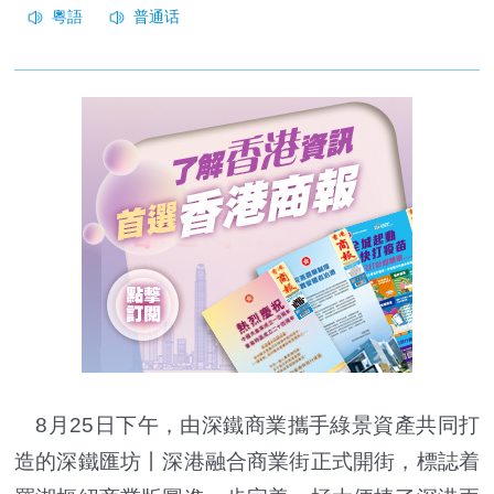
8月25日下午，由深鐵商業攜手綠景資產共同打
造的深鐵匯坊丨深港融合商業街正式開街，標誌着