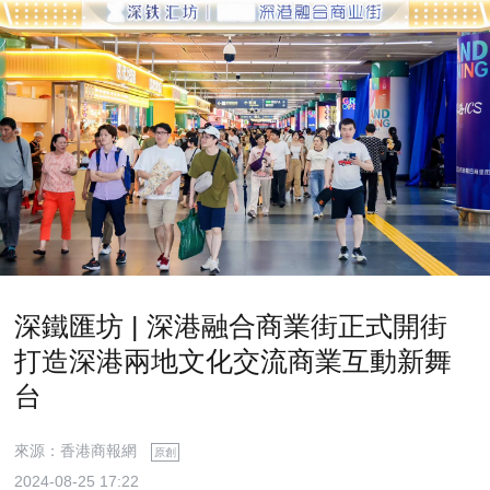
深鐵匯坊 | 深港融合商業街正式開街
打造深港兩地文化交流商業互動新舞
台
來源：香港商報網
原創
2024-08-25 17:22