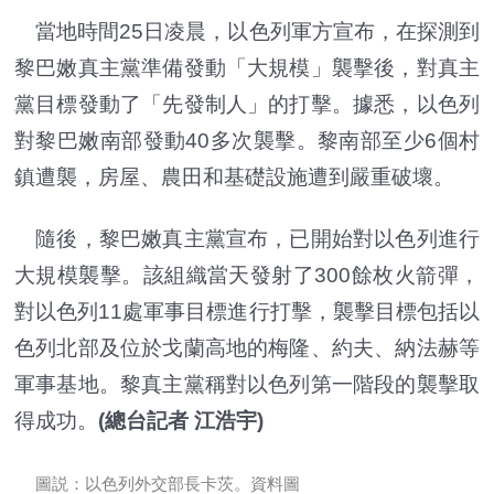
當地時間25日凌晨，以色列軍方宣布，在探測到
黎巴嫩真主黨準備發動「大規模」襲擊後，對真主
黨目標發動了「先發制人」的打擊。據悉，以色列
對黎巴嫩南部發動40多次襲擊。黎南部至少6個村
鎮遭襲，房屋、農田和基礎設施遭到嚴重破壞。
隨後，黎巴嫩真主黨宣布，已開始對以色列進行
大規模襲擊。該組織當天發射了300餘枚火箭彈，
對以色列11處軍事目標進行打擊，襲擊目標包括以
色列北部及位於戈蘭高地的梅隆、約夫、納法赫等
軍事基地。黎真主黨稱對以色列第一階段的襲擊取
得成功。
(總台記者 江浩宇)
圖説：以色列外交部長卡茨。資料圖