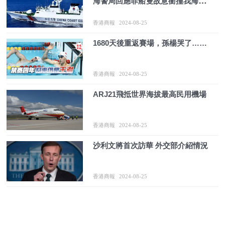
海警局回應菲船隻故意衝撞我海警
艦艇
香港商報
2024-08-25
1680天後重返賽場，孫楊哭了……
香港商報
2024-08-25
ARJ21飛抵世界海拔最高民用機場
香港商報
2024-08-25
沙利文將首次訪華 外交部介紹情況
香港商報
2024-08-25