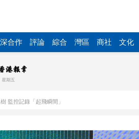
深合作
評論
綜合
灣區
商社
文化
日
星期五
以吃的毛筆」網民點贊：滿腹墨水
樹 監控記錄「起飛瞬間」
度強勢反彈
牽頭臨床研究的1類創新藥成功入選《自然》雜誌年度榜
業板指漲1.75%