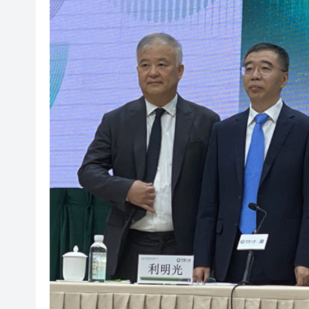
58歲男子失蹤半月 今於馬鞍山
A股多家光伏龍頭回應「美國加
人行據報正增加在香港的黃金儲