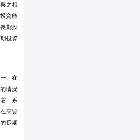
立與之相
投資能
行長期投
長期投資
之一。在
的情況
隨着一系
，在高質
富的長期