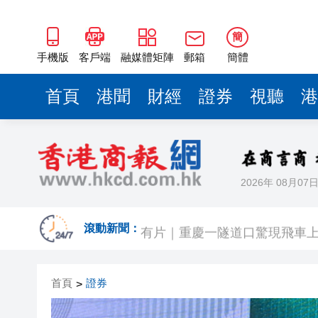
簡
手機版
客戶端
融媒體矩陣
郵箱
簡體
首頁
港聞
財經
證券
視聽
港
2026年 08月07
有片〡霍啟剛FB「當你看見可
有片｜重慶一隧道口驚現飛車上
滾動新聞：
【股市風向標】大模型雙雄再
首頁
證券
>
深圳市第三人民醫院盧洪洲教授
【A股午評】三大指數集體上漲 創