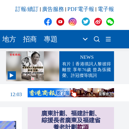
訂報/續訂
廣告服務
PDF電子報
電子報
|
|
|
地方
招商
專題
NEWS
有片丨香港填詞人黎彼得
離世 享年76歲 曾為張國
榮、許冠傑等填詞
12:09
12:03
11:56
單
11:47
11:40