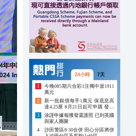
11:35
11:30
11:23
24小時
7天
今晚085期六合彩1注獨中派1911
萬元
新一批銀債每手1萬元 保底息高
達4.25厘 8月21日起可申購 發行
金額最多550億
涂謹申據報獲發還護照 已到英國
與家人團聚
沙田警區8·30合併 田心分區將併
入沙田分區及馬鞍山分區