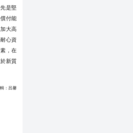
首先是堅
合償付能
會加大高
、耐心資
因素，在
務於新質
輯：
呂馨