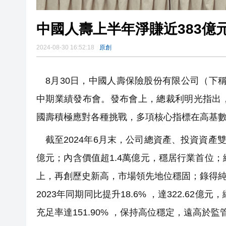
中國人壽上半年淨賺近383億元
2024-08-30 16:52:18
原創
8月30日，中國人壽保險股份有限公司（下稱
中期業績發布會。發布會上，總裁利明光指出
國壽積極應對各種挑戰，多項核心指標在高基
截至2024年6月末，公司總資產、投資資產雙
億元；內含價值超1.4萬億元，穩居行業首位；總
上，再創歷史新高，市場領先地位穩固；錄得純利3
2023年同期同比提升18.6% ，達322.62
充足率達151.90% ，保持高位穩定，遠高於監