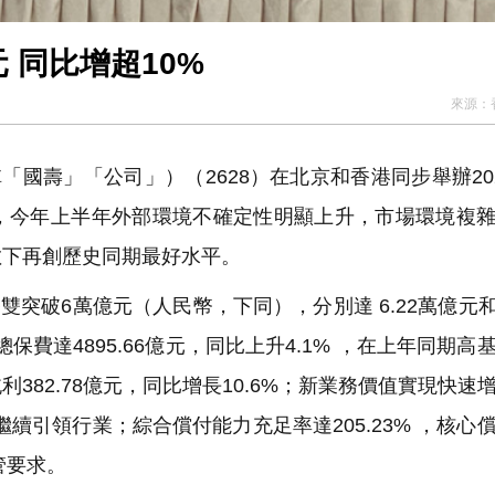
 同比增超10%
來源：
「國壽」「公司」）（2628）在北京和香港同步舉辦20
，今年上半年外部環境不確定性明顯上升，市場環境複
數下再創歷史同期最好水平。
雙突破6萬億元（人民幣，下同），分別達 6.22萬億元和6
保費達4895.66億元，同比上升4.1% ，在上年同期高
82.78億元，同比增長10.6%；新業務價值實現快速
億元，繼續引領行業；綜合償付能力充足率達205.23% ，核心
管要求。