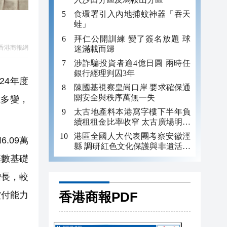
食環署引入內地捕蚊神器「吞天
蛙」
拜仁公開訓練 變了簽名放題 球
香港商報網
迷滿載而歸
涉詐騙投資者逾4億日圓 兩時任
銀行經理判囚3年
24年度
陳國基視察皇崗口岸 要求確保通
關安全與秩序萬無一失
雜多變，
太古地產料本港寫字樓下半年負
續租租金比率收窄 太古廣場明年
轉正
港區全國人大代表團考察安徽涇
.09萬
縣 調研紅色文化保護與非遺活態
傳承
基數基礎
增長，較
香港商報PDF
償付能力