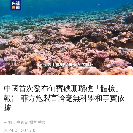
中國首次發布仙賓礁珊瑚礁「體檢」
報告 菲方炮製言論毫無科學和事實依
據
來源：央視新聞客戶端
2024-08-30 17:05