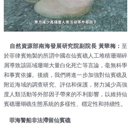
自然資源部南海發展研究院副院長 黃華梅：
至
於菲律賓炮製的所謂中國在仙賓礁人工堆積珊瑚碎
屑導致該區域珊瑚大量白化死亡等言論，毫無科學
和事實依據。後續，我們將進一步加強對仙賓礁及
附近海域的調查研究、評估和保護，努力減少高強
度人類活動等外部因子帶來的不利影響，以維持仙
賓礁珊瑚礁生態系統的多樣性、穩定性和持續性。
菲海警船非法滯留仙賓礁