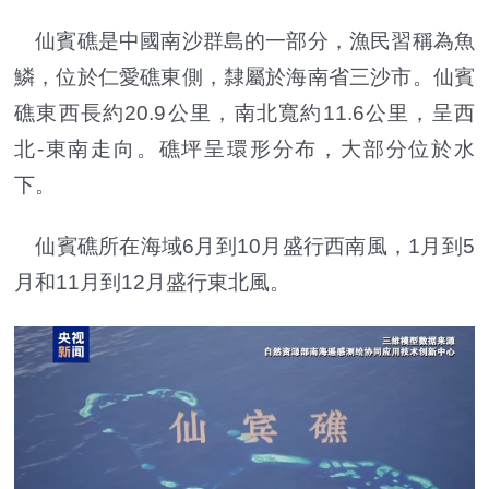
仙賓礁是中國南沙群島的一部分，漁民習稱為魚
鱗，位於仁愛礁東側，隸屬於海南省三沙市。仙賓
礁東西長約20.9公里，南北寬約11.6公里，呈西
北-東南走向。礁坪呈環形分布，大部分位於水
下。
仙賓礁所在海域6月到10月盛行西南風，1月到5
月和11月到12月盛行東北風。