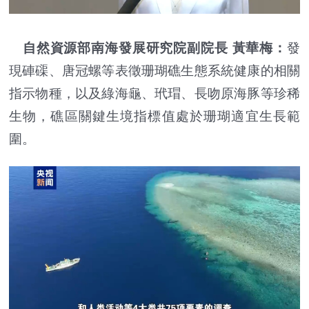
自然資源部南海發展研究院副院長 黃華梅：
發
現硨磲、唐冠螺等表徵珊瑚礁生態系統健康的相關
指示物種，以及綠海龜、玳瑁、長吻原海豚等珍稀
生物，礁區關鍵生境指標值處於珊瑚適宜生長範
圍。