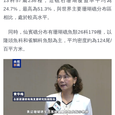
13科57屬236種，造礁石珊瑚覆蓋率平均為
24.7%，最高為51.3%，與世界主要珊瑚礁分布區
相比，處於較高水平。
同時，仙賓礁分布有珊瑚礁魚類26科179種，以
隆頭魚科和雀鯛科魚類為主，平均密度約為124尾/
百平方米。