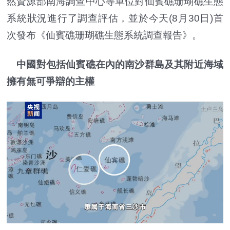
然資源部南海調查中心等單位對仙賓礁珊瑚礁生態
系統狀況進行了調查評估，並於今天(8月30日)首
次發布《仙賓礁珊瑚礁生態系統調查報告》。
中國對包括仙賓礁在內的南沙群島及其附近海域
擁有無可爭辯的主權