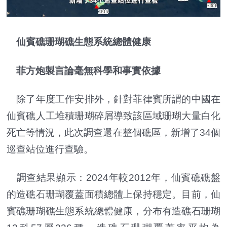
仙賓礁珊瑚礁生態系統總體健康
菲方炮製言論毫無科學和事實依據
除了年度工作安排外，針對菲律賓所謂的中國在
仙賓礁人工堆積珊瑚碎屑導致該區域珊瑚大量白化
死亡等情況，此次調查還在整個礁區，新增了34個
巡查站位進行查驗。
調查結果顯示：2024年較2012年，仙賓礁礁盤
的造礁石珊瑚覆蓋面積總體上保持穩定。目前，仙
賓礁珊瑚礁生態系統總體健康，分布有造礁石珊瑚