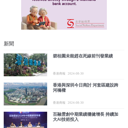
新聞
碧桂園未能趕在死線前刊發業績
香港商報
2024-08-30
香港與深圳今日商討 河套區建設跨
河橋樑
香港商報
2024-08-30
百融雲創中期業績穩健增長 持續加
大AI技術投入