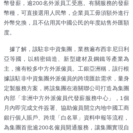
幣發薪，逾200名外派員工受惠。有關服務的發薪
幣種，可直接選用人民幣，企業員工毋須額外進行
外幣兌換，且不佔用其中國公民的年度結售外匯額
度。
據了解，該駐非中資集團，業務遍布西非尼日利
亞等國，以精密鑄造、新型建材及鋼鐵等產業為
主，擁有較多中方外派僱員。工銀亞洲稱，該行根
據該駐非中資集團外派僱員的跨境匯款需求，量身
定製服務方案，將該集團在港關聯公司打造為集團
內部「非洲中方外派僱員代發薪服務中心」，1個
月內即完成文件簽署、協助僱員開立內地中國工商
銀行個人賬戶、跨境「白名單」資料申報等流程，
為集團首批逾200名僱員開通服務，讓集團實現自